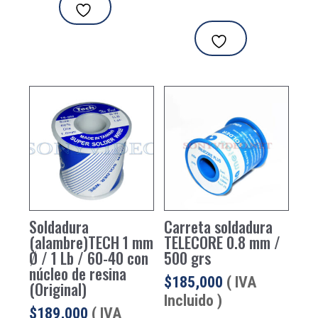
Soldadura
Carreta soldadura
(alambre)TECH 1 mm
TELECORE 0.8 mm /
Ø / 1 Lb / 60-40 con
500 grs
núcleo de resina
$
185,000
( IVA
(Original)
Incluido )
$
189,000
( IVA