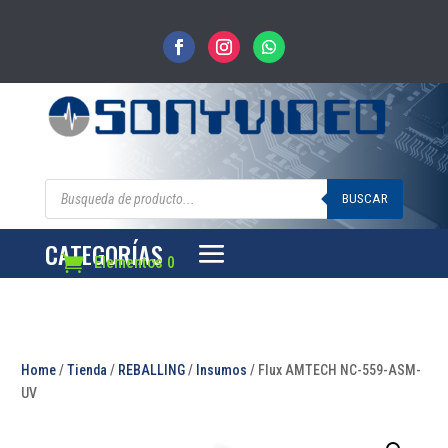
Búsqueda
de
BUSCAR
productos
CATEGORÍAS
Elementos 0
Home
/
Tienda
/
REBALLING
/
Insumos
/ Flux AMTECH NC-559-ASM-
UV