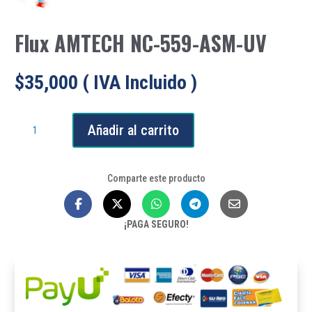
Flux AMTECH NC-559-ASM-UV
$
35,000
( IVA Incluido )
Flux
Añadir al carrito
AMTECH
NC-
559-
Comparte este producto
ASM-
UV
cantidad
¡PAGA SEGURO!