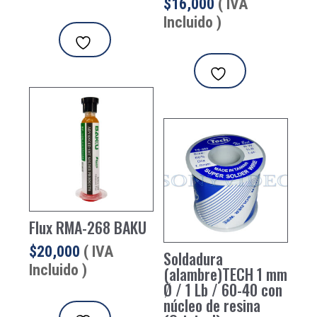
$
16,000
( IVA
Incluido )
Flux RMA-268 BAKU
$
20,000
( IVA
Soldadura
Incluido )
(alambre)TECH 1 mm
Ø / 1 Lb / 60-40 con
núcleo de resina