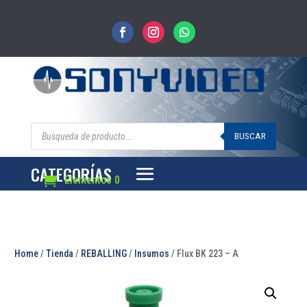
Búsqueda
de
BUSCAR
productos
CATEGORÍAS
Elementos 0
Home
/
Tienda
/
REBALLING
/
Insumos
/ Flux BK 223 – A