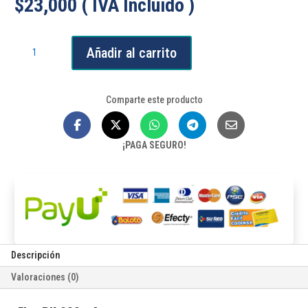
$
23,000
( IVA Incluido )
Flux
Añadir al carrito
BK
223
-
Comparte este producto
A
cantidad
¡PAGA SEGURO!
Descripción
Valoraciones (0)