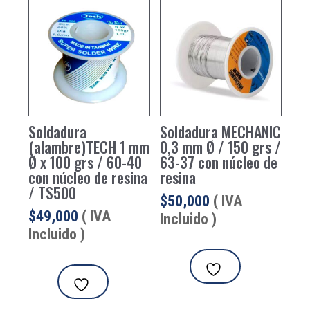
Soldadura
Soldadura MECHANIC
(alambre)TECH 1 mm
0,3 mm Ø / 150 grs /
Ø x 100 grs / 60-40
63-37 con núcleo de
con núcleo de resina
resina
/ TS500
$
50,000
( IVA
$
49,000
( IVA
Incluido )
Incluido )