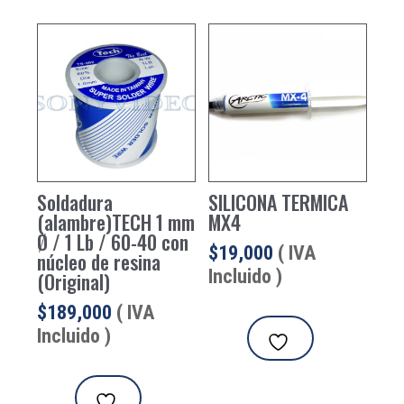
Soldadura
SILICONA TERMICA
(alambre)TECH 1 mm
MX4
Ø / 1 Lb / 60-40 con
$
19,000
( IVA
núcleo de resina
Incluido )
(Original)
$
189,000
( IVA
Incluido )