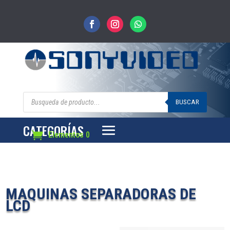
Búsqueda
de
BUSCAR
productos
CATEGORÍAS
Elementos 0
MAQUINAS SEPARADORAS DE
LCD