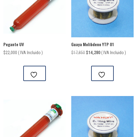
Pegante UV
Guaya Molibdeno YTP 01
El
El
$
22,000
( IVA Incluido )
$
17,850
$
14,280
( IVA Incluido )
precio
precio
original
actual
era:
es:
$17,850.
$14,280.