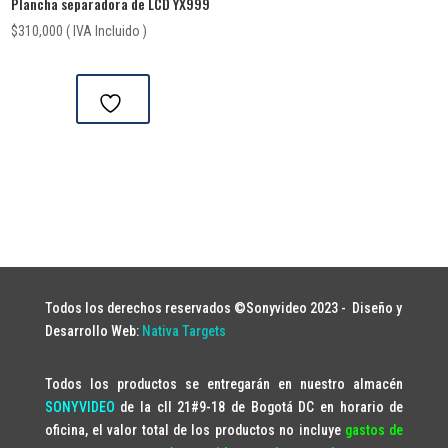
Plancha separadora de LCD YX999
$
310,000
( IVA Incluido )
Todos los derechos reservados ©Sonyvideo 2023 -
Diseño y
Desarrollo Web:
Nativa Targets
Todos los productos se entregarán en nuestro almacén
SONYVIDEO
de la cll 21#9-18 de Bogotá DC en horario de
oficina, el valor total de los productos no incluye
gastos de