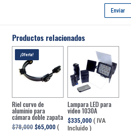
Productos relacionados
¡Oferta!
Riel curvo de
Lampara LED para
aluminio para
video 1030A
cámara doble zapata
$
335,000
( IVA
El
El
$
78,000
$
65,000
(
Incluido )