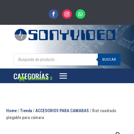
Búsqueda
de
BUSCAR
productos
CATEGORÍAS
Elementos 0
Home
/
Tienda
/
ACCESORIOS PARA CAMARAS
/ Riel cuadrado
plegable para cámara