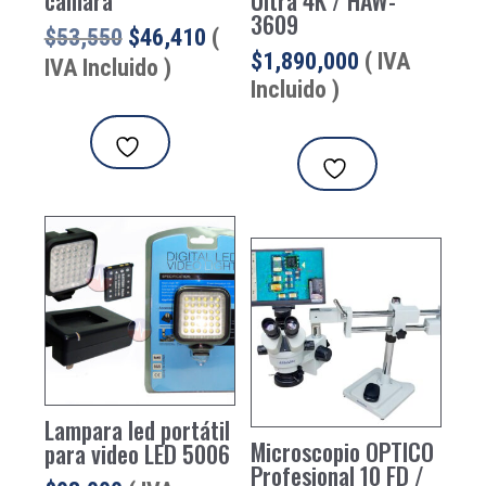
cámara
Ultra 4K / HAW-
3609
El
El
$
53,550
$
46,410
(
$
1,890,000
( IVA
precio
precio
IVA Incluido )
Incluido )
original
actual
era:
es:
$53,550.
$46,410.
Lampara led portátil
Microscopio OPTICO
para video LED 5006
Profesional 10 FD /