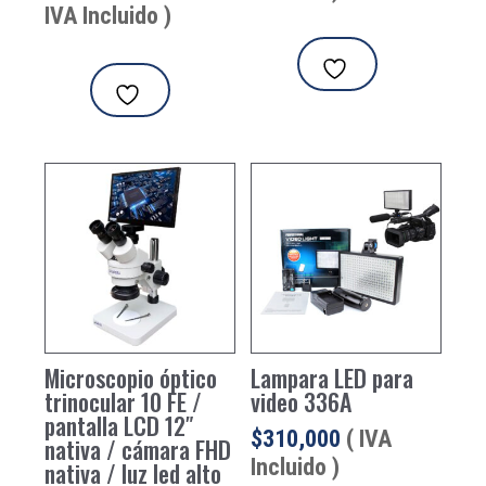
precio
precio
IVA Incluido )
original
actual
era:
es:
$78,000.
$65,000.
Microscopio óptico
Lampara LED para
trinocular 10 FE /
video 336A
pantalla LCD 12″
$
310,000
( IVA
nativa / cámara FHD
Incluido )
nativa / luz led alto