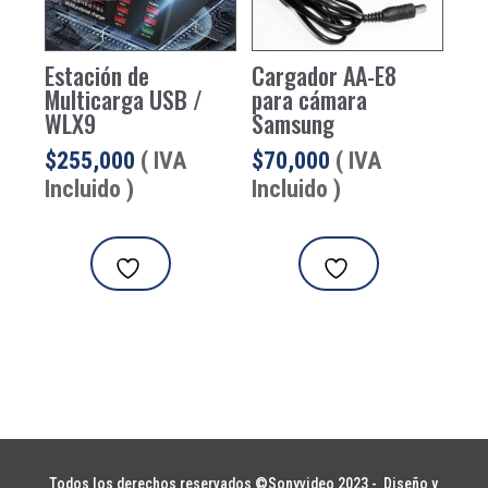
Estación de
Cargador AA-E8
Multicarga USB /
para cámara
WLX9
Samsung
$
255,000
( IVA
$
70,000
( IVA
Incluido )
Incluido )
Todos los derechos reservados ©Sonyvideo 2023 -
Diseño y