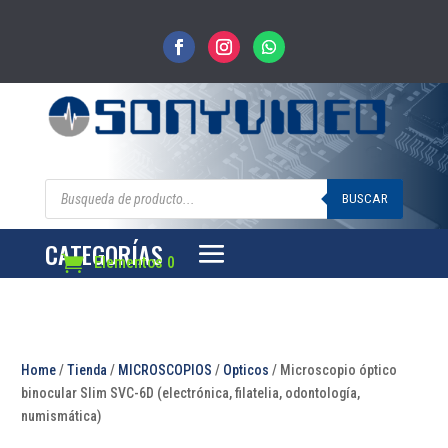
Búsqueda
de
BUSCAR
productos
CATEGORÍAS
Elementos 0
Home
/
Tienda
/
MICROSCOPIOS
/
Opticos
/ Microscopio óptico
binocular Slim SVC-6D (electrónica, filatelia, odontología,
numismática)