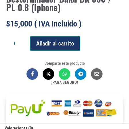
PL 0.8 (Iphone)
$
15,000
( IVA Incluido )
Destornillador
Añadir al carrito
Baku
BK
360
Comparte este producto
/
PL
0.8
¡PAGA SEGURO!
(Iphone)
cantidad
Valoraciones (0)