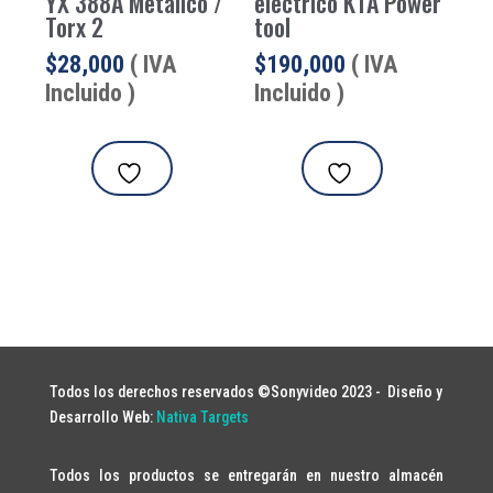
YX 388A Metálico /
eléctrico KTA Power
Torx 2
tool
$
28,000
( IVA
$
190,000
( IVA
Incluido )
Incluido )
Todos los derechos reservados ©Sonyvideo 2023 -
Diseño y
Desarrollo Web:
Nativa Targets
Todos los productos se entregarán en nuestro almacén