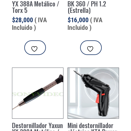
YX 388A Metálico /
BK 360 / PH 1.2
Torx 5
(Estrella)
$
28,000
( IVA
$
16,000
( IVA
Incluido )
Incluido )
Destornillador Yaxun
Mini destornillador