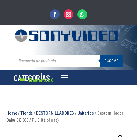
Búsqueda
de
BUSCAR
productos
CATEGORÍAS
Elementos 0
Home
/
Tienda
/
DESTORNILLADORES
/
Unitarios
/ Destornillador
Baku BK 360 / PL 0.8 (Iphone)