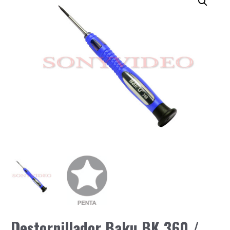
Destornillador Baku BK 360 /