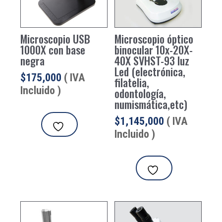
Microscopio USB
Microscopio óptico
1000X con base
binocular 10x-20X-
negra
40X SVHST-93 luz
Led (electrónica,
$
175,000
( IVA
filatelia,
Incluido )
odontología,
numismática,etc)
$
1,145,000
( IVA
Incluido )