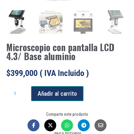
Microscopio con pantalla LCD
4.3/ Base aluminio
$
399,000
( IVA Incluido )
Microscopio
Añadir al carrito
con
pantalla
LCD
Comparte este producto
4.3/
Base
aluminio
¡PAGA SEGURO!