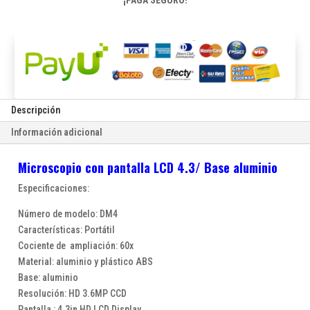
cantidad
Descripción
Información adicional
Microscopio con pantalla LCD 4.3/ Base aluminio
Especificaciones:
Número de modelo: DM4
Características: Portátil
Cociente de ampliación: 60x
Material: aluminio y plástico ABS
Base: aluminio
Resolución: HD 3.6MP CCD
Pantalla : 4.3in HD LCD Display