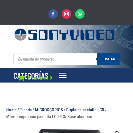
Búsqueda
de
BUSCAR
productos
CATEGORÍAS
Elementos 0
Home
/
Tienda
/
MICROSCOPIOS
/
Digitales pantalla LCD
/
Microscopio con pantalla LCD 4.3/ Base aluminio