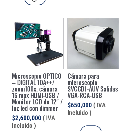
Microscopio OPTICO
Cámara para
– DIGITAL 10A++/
microscopio
zoom100x, cámara
SVCCD1-AUV Salidas
16 mpx HDMI-USB /
VGA-RCA-USB
Monitor LCD de 12″ /
$
650,000
( IVA
luz led con dimmer
Incluido )
$
2,600,000
( IVA
Incluido )