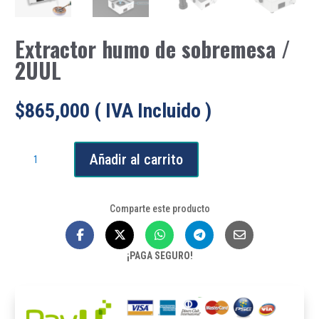
Extractor humo de sobremesa /
2UUL
$
865,000
( IVA Incluido )
Extractor
Añadir al carrito
humo
de
sobremesa
Comparte este producto
/
2UUL
cantidad
¡PAGA SEGURO!