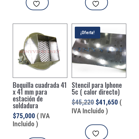
¡Oferta!
Boquilla cuadrada 41
Stencil para Iphone
x 41 mm para
5c ( calor directo)
estación de
El
El
$
45,220
$
41,650
(
soldadura
precio
precio
IVA Incluido )
$
75,000
( IVA
original
actual
Incluido )
era:
es:
$45,220.
$41,650