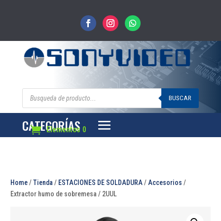
Búsqueda
de
BUSCAR
productos
CATEGORÍAS
Elementos 0
Home
/
Tienda
/
ESTACIONES DE SOLDADURA
/
Accesorios
/
Extractor humo de sobremesa / 2UUL