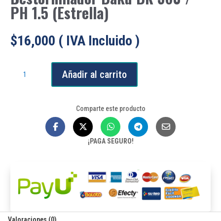
PH 1.5 (Estrella)
$
16,000
( IVA Incluido )
Destornillador
Añadir al carrito
Baku
BK
360
Comparte este producto
/
PH
1.5
¡PAGA SEGURO!
(Estrella)
cantidad
Valoraciones (0)