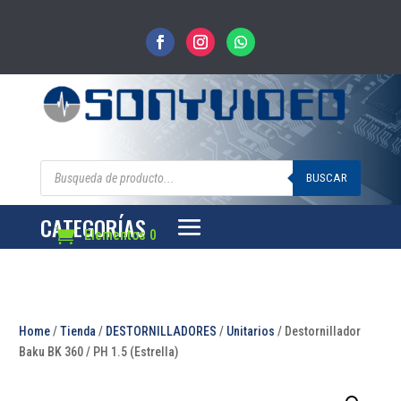
Búsqueda
de
BUSCAR
productos
CATEGORÍAS
Elementos 0
Home
/
Tienda
/
DESTORNILLADORES
/
Unitarios
/ Destornillador
Baku BK 360 / PH 1.5 (Estrella)