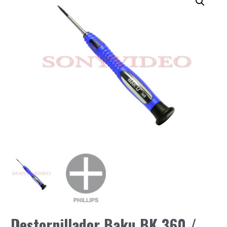
Destornillador Baku BK 360 /