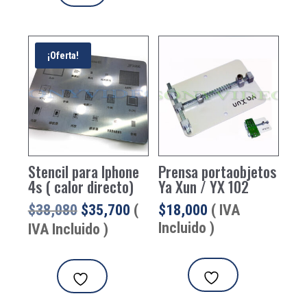
¡Oferta!
Stencil para Iphone
Prensa portaobjetos
4s ( calor directo)
Ya Xun / YX 102
El
El
$
38,080
$
35,700
(
$
18,000
( IVA
precio
precio
Incluido )
IVA Incluido )
original
actual
era:
es:
$38,080.
$35,700.