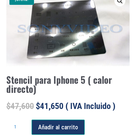
Stencil para Iphone 5 ( calor
directo)
El
El
$
47,600
$
41,650
( IVA Incluido )
precio
precio
original
actual
Stencil
era:
es:
Añadir al carrito
para
$47,600.
$41,650.
Iphone