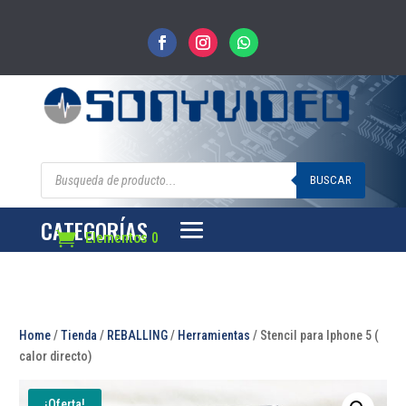
Búsqueda
de
BUSCAR
productos
CATEGORÍAS
Elementos 0
Home
/
Tienda
/
REBALLING
/
Herramientas
/ Stencil para Iphone 5 (
calor directo)
¡Oferta!