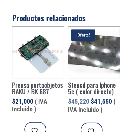
Productos relacionados
¡Oferta!
Prensa portaobjetos
Stencil para Iphone
BAKU / BK 687
5c ( calor directo)
El
El
$
21,000
( IVA
$
45,220
$
41,650
(
precio
precio
Incluido )
IVA Incluido )
original
actual
era:
es:
$45,220.
$41,650