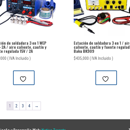
ión de soldadura 3 en 1 WEP
Estación de soldadura 3 en 1 / air
2A / aire caliente, cautín y
caliente, cautín y fuente regulad
e regulada 15V / 2A
Baku BK909
,000
( IVA Incluido )
$
435,000
( IVA Incluido )
1
2
3
4
→