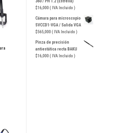
360 / PH 1.2 (Estrella)
$
16,000
( IVA Incluido )
Cámara para microscopio
SVCCD1-VGA / Salida VGA
$
565,000
( IVA Incluido )
Pinza de precisión
ura
antiestática recta BAKU
$
16,000
( IVA Incluido )