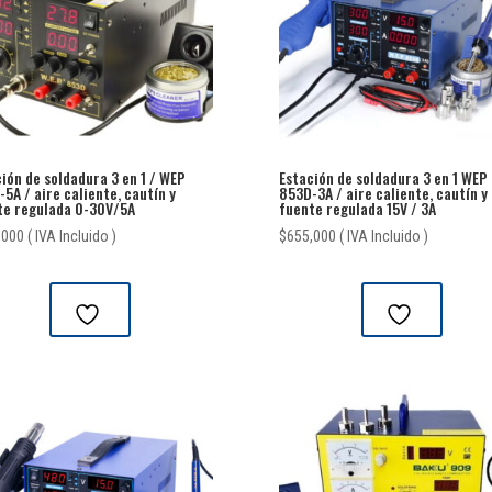
ión de soldadura 3 en 1 / WEP
Estación de soldadura 3 en 1 WEP
5A / aire caliente, cautín y
853D-3A / aire caliente, cautín y
te regulada 0-30V/5A
fuente regulada 15V / 3A
,000
( IVA Incluido )
$
655,000
( IVA Incluido )