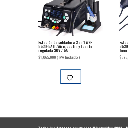
Estación de soldadura 3 en 1 WEP
Estac
853D-5A II /Aire, cautín y fuente
853D-
regulada 30V / 5A
fuent
$
1,065,000
( IVA Incluido )
$
595