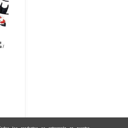
e
a /