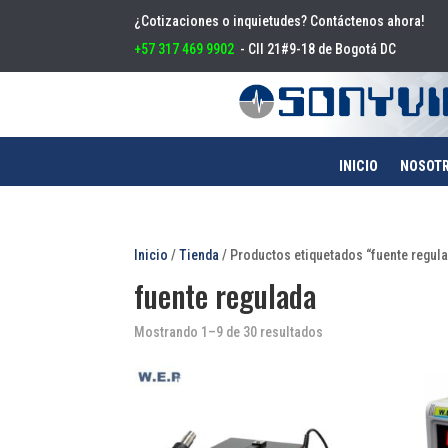
¿Cotizaciones o inquietudes? Contáctenos ahora!
+57 317 469 9902
- Cll 21#9-18 de Bogotá DC
INICIO
NOSOT
Inicio
/
Tienda
/ Productos etiquetados “fuente regul
fuente regulada
Mostrando 1–9 de 30 resultados