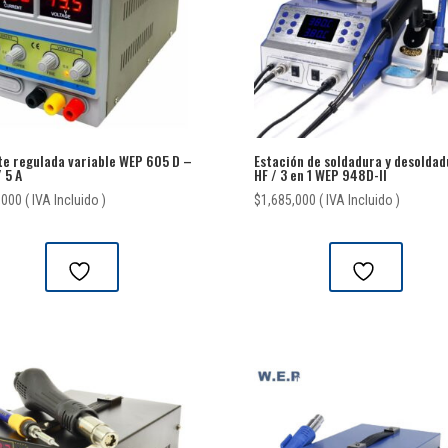
te regulada variable WEP 605 D –
Estación de soldadura y desoldad
 5 A
HF / 3 en 1 WEP 948D-II
,000
( IVA Incluido )
$
1,685,000
( IVA Incluido )