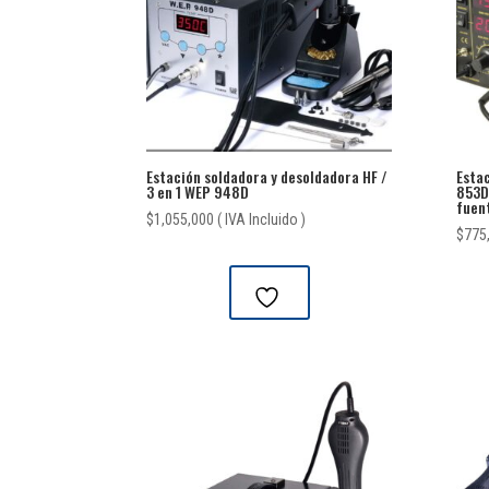
Estación soldadora y desoldadora HF /
Estac
3 en 1 WEP 948D
853D-
fuen
$
1,055,000
( IVA Incluido )
$
775