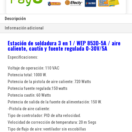
aire
caliente,
cautín
Descripción
y
Información adicional
fuente
regulada
Estación de soldadura 3 en 1 / WEP 853D-5A / aire
0-
caliente, cautín y fuente regulada 0-30V/5A
30V/5A
cantidad
Especificaciones:
Voltaje de operación: 110 VAC
Potencia total: 1000 W.
Potencia de la pistola de aire caliente: 720 Watts
Potencia fuente regulada:150 watts
Potencia cautín: 60 Watts
Potencia de salida de la fuente de alimentación: 150 W.
-Pistola de aire caliente:
Tipo de controlador: PID de alta velocidad.
Velocidad de corrección de temperatura: 20 m Segs
Tipo de flujo de aire: ventilador sin escobillas