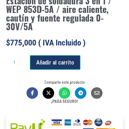
Estación de soldadura 3 en 1 /
WEP 853D-5A / aire caliente,
cautín y fuente regulada 0-
30V/5A
$
775,000
( IVA Incluido )
Estación
Añadir al carrito
de
soldadura
3
Comparte este producto
en
1
/
¡PAGA SEGURO!
WEP
853D-
5A
/