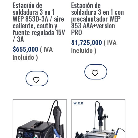
Estación de
Estación de
soldadura 3 en 1
soldadura 3 en 1 con
WEP 853D-3A / aire
precalentador WEP
caliente, cautín y
853 AAA+version
fuente regulada 15V
PRO
/ 3A
$
1,725,000
( IVA
$
655,000
( IVA
Incluido )
Incluido )