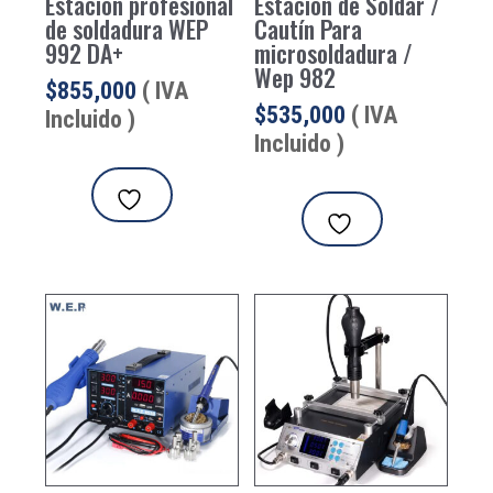
Estación profesional
Estacion de Soldar /
de soldadura WEP
Cautín Para
992 DA+
microsoldadura /
Wep 982
$
855,000
( IVA
$
535,000
( IVA
Incluido )
Incluido )