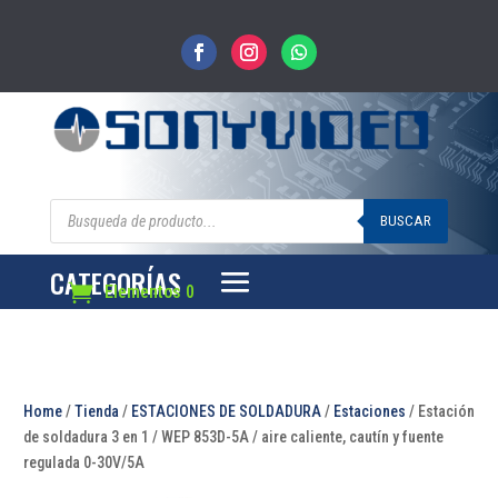
Búsqueda
de
BUSCAR
productos
CATEGORÍAS
Elementos 0
Home
/
Tienda
/
ESTACIONES DE SOLDADURA
/
Estaciones
/ Estación
de soldadura 3 en 1 / WEP 853D-5A / aire caliente, cautín y fuente
regulada 0-30V/5A