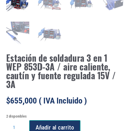
Estación de soldadura 3 en 1
WEP 853D-3A / aire caliente,
cautín y fuente regulada 15V /
3A
$
655,000
( IVA Incluido )
2 disponibles
Estación
Añadir al carrito
de