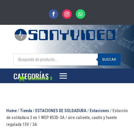
Búsqueda
de
BUSCAR
productos
CATEGORÍAS
Elementos 0
Home
/
Tienda
/
ESTACIONES DE SOLDADURA
/
Estaciones
/ Estación
de soldadura 3 en 1 WEP 853D-3A / aire caliente, cautín y fuente
regulada 15V / 3A