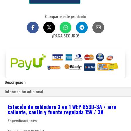
soldadura
3
Comparte este producto
en
1
WEP
¡PAGA SEGURO!
853D-
3A
/
aire
caliente,
cautín
y
Descripción
fuente
Información adicional
regulada
15V
Estación de soldadura 3 en 1 WEP 853D-3A / aire
/
caliente, cautín y fuente regulada 15V / 3A
3A
cantidad
Especificaciones: