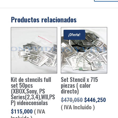
Productos relacionados
¡Oferta!
Kit de stencils full
Set Stencil x 715
set 50pcs
piezas ( calor
(XBOX,Sony, PS
directo)
Series(2,3,4),WII,PS
El
El
$
470,050
$
446,250
P) videoconsolas
precio
prec
( IVA Incluido )
$
115,000
( IVA
original
actua