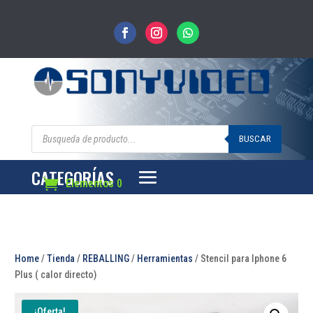
Búsqueda
de
BUSCAR
productos
CATEGORÍAS
Elementos 0
Home
/
Tienda
/
REBALLING
/
Herramientas
/ Stencil para Iphone 6
Plus ( calor directo)
¡Oferta!