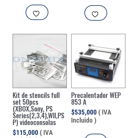
era:
es:
$47,600.
$41,650
Kit de stencils full
Precalentador WEP
set 50pcs
853 A
(XBOX,Sony, PS
$
535,000
( IVA
Series(2,3,4),WII,PS
Incluido )
P) videoconsolas
$
115,000
( IVA