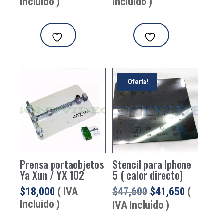
Incluido )
Incluido )
¡Oferta!
Prensa portaobjetos
Stencil para Iphone
Ya Xun / YX 102
5 ( calor directo)
El
El
$
18,000
( IVA
$
47,600
$
41,650
(
precio
precio
Incluido )
IVA Incluido )
original
actual