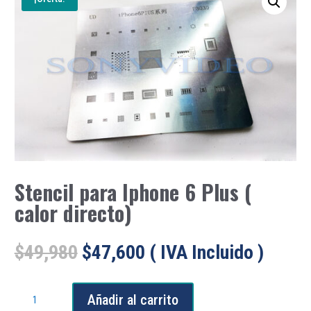
Stencil para Iphone 6 Plus (
calor directo)
El
El
$
49,980
$
47,600
( IVA Incluido )
precio
precio
original
actual
Stencil
era:
es:
Añadir al carrito
para