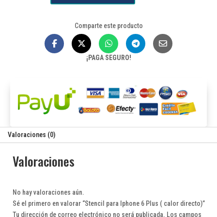
$49,980.
$47,600.
Iphone
6
Comparte este producto
Plus
(
calor
¡PAGA SEGURO!
directo)
cantidad
Valoraciones (0)
Valoraciones
No hay valoraciones aún.
Sé el primero en valorar “Stencil para Iphone 6 Plus ( calor directo)”
Tu dirección de correo electrónico no será publicada.
Los campos