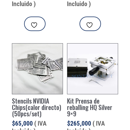
Incluido )
Incluido )
Stencils NVIDIA
Kit Prensa de
Chips(calor directo)
reballing HQ Silver
(50pcs/set)
9×9
$
65,000
( IVA
$
265,000
( IVA