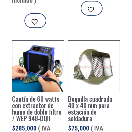
Incluido )
era:
es:
$470,050.
$446
Cautín de 60 watts
Boquilla cuadrada
con extractor de
40 x 40 mm para
humo de doble filtro
estación de
/ WEP 948-DQII
soldadura
$
285,000
( IVA
$
75,000
( IVA