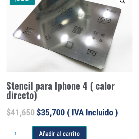
Stencil para Iphone 4 ( calor
directo)
El
El
$
41,650
$
35,700
( IVA Incluido )
precio
precio
original
actual
Stencil
era:
es:
Añadir al carrito
para