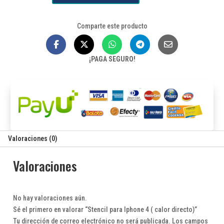
$41,650.
$35,700.
Iphone
4
Comparte este producto
(
calor
directo)
¡PAGA SEGURO!
cantidad
Valoraciones (0)
Valoraciones
No hay valoraciones aún.
Sé el primero en valorar “Stencil para Iphone 4 ( calor directo)”
Tu dirección de correo electrónico no será publicada.
Los campos