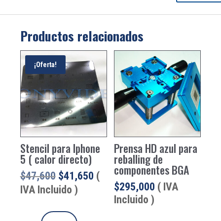
Productos relacionados
¡Oferta!
Stencil para Iphone
Prensa HD azul para
5 ( calor directo)
reballing de
componentes BGA
El
El
$
47,600
$
41,650
(
$
295,000
( IVA
precio
precio
IVA Incluido )
Incluido )
original
actual
era:
es: