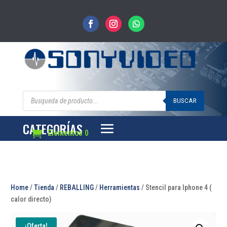
Búsqueda
de
BUSCAR
productos
CATEGORÍAS
Elementos 0
Home
/
Tienda
/
REBALLING
/
Herramientas
/ Stencil para Iphone 4 (
calor directo)
¡Oferta!