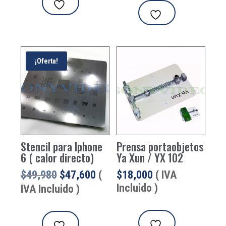
$47,600.
$41,650.
¡Oferta!
Stencil para Iphone
Prensa portaobjetos
6 ( calor directo)
Ya Xun / YX 102
El
El
$
49,980
$
47,600
(
$
18,000
( IVA
precio
precio
Incluido )
IVA Incluido )
original
actual
era:
es: