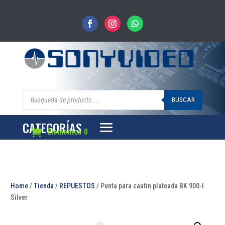
Búsqueda
de
BUSCAR
productos
CATEGORÍAS
Elementos 0
Home
/
Tienda
/
REPUESTOS
/ Punta para cautin plateada BK 900-I
Silver