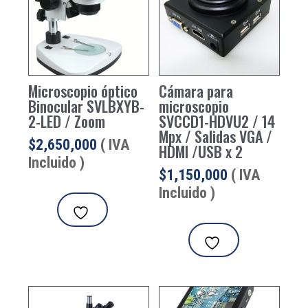
Microscopio óptico
Cámara para
Binocular SVLBXYB-
microscopio
2-LED / Zoom
SVCCD1-HDVU2 / 14
Mpx / Salidas VGA /
$
2,650,000
( IVA
HDMI /USB x 2
Incluido )
$
1,150,000
( IVA
Incluido )