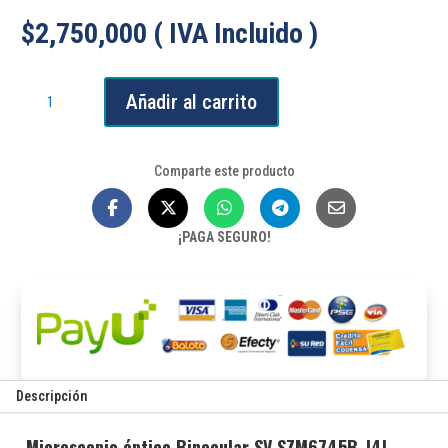
$
2,750,000
( IVA Incluido )
Microscopio
Añadir al carrito
óptico
Binocular
SV
Comparte este producto
SZM6745B-
J4L
cantidad
¡PAGA SEGURO!
Descripción
Microscopio óptico Binocular SV SZM6745B-J4L