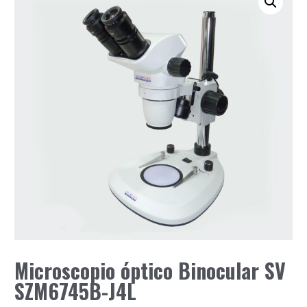
Microscopio óptico Binocular SV
SZM6745B-J4L