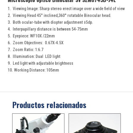
1. Viewing Image: Sharp stereo erect image over a wide field of view
2. Viewing Head 45° inclined,360° rotatable Binocular head.
3. Both ocular-tube with diopter adjustment ±5dp.
4. Interpupillary distance is between 54-75mm
5. Eyepiece: WF10X /22mm
6. Zoom Objectives: 0.67X-4.5X
7. Zoom Ratio: 1:6.7
8. Illumination: Dual LED light
9. Led light with adjustable brightness
10. Working Distance: 105mm
Productos relacionados