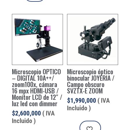
Microscopio OPTICO
Microscopio óptico
– DIGITAL 10A++/
binocular JOYERIA /
zoom100x, cámara
Campo obscuro
16 mpx HDMI-USB /
SVZTX-E ZOOM
Monitor LCD de 12″ /
$
1,990,000
( IVA
luz led con dimmer
Incluido )
$
2,600,000
( IVA
Incluido )