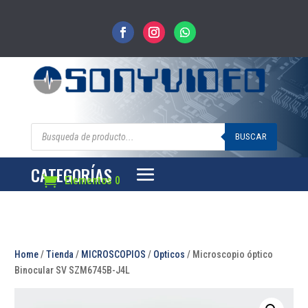
Búsqueda
de
BUSCAR
productos
CATEGORÍAS
Elementos 0
Home
/
Tienda
/
MICROSCOPIOS
/
Opticos
/ Microscopio óptico
Binocular SV SZM6745B-J4L