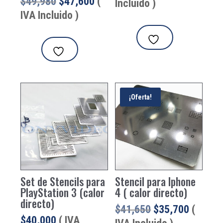
El
El
$
49,980
$
47,600
(
Incluido )
precio
precio
IVA Incluido )
original
actual
era:
es:
$49,980.
$47,600.
¡Oferta!
Set de Stencils para
Stencil para Iphone
PlayStation 3 (calor
4 ( calor directo)
directo)
El
El
$
41,650
$
35,700
(
$
40,000
( IVA
precio
precio