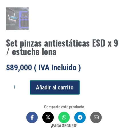
Set pinzas antiestáticas ESD x 9
/ estuche lona
$
89,000
( IVA Incluido )
Set
Añadir al carrito
pinzas
antiestáticas
ESD
Comparte este producto
x
9
/
¡PAGA SEGURO!