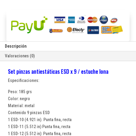
estuche
lona
cantidad
Descripción
Valoraciones (0)
Set pinzas antiestáticas ESD x 9 / estuche lona
Especificaciones:
Peso: 185 grs
Color: negro
Material: metal
Contenido 9 pinzas ESD
1 ESD-10 (4.921 in). Punta fina, recta
1 ESD-11 (5.512 in) Punta fina, recta
1 ESD-12 (5.512 in): Punta fina, recta