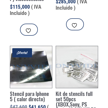
$
285,000
( IVA
$
115,000
( IVA
Incluido )
Incluido )
¡Oferta!
Stencil para Iphone
Kit de stencils full
5 ( calor directo)
set 50pcs
(XBOX,Sony, PS
El
El
$
47,600
$
41,650
(