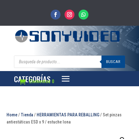
Búsqueda
de
BUSCAR
productos
CATEGORÍAS
Elementos 0
Home
/
Tienda
/
HERRAMIENTAS PARA REBALLING
/ Set pinzas
antiestáticas ESD x 9 / estuche lona