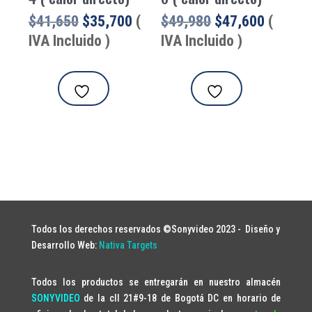
El
El
El
El
$
41,650
$
35,700
(
$
49,980
$
47,600
(
precio
precio
precio
precio
IVA Incluido )
IVA Incluido )
original
actual
original
actual
era:
es:
era:
es:
$41,650.
$35,700.
$49,980.
$47,600
Todos los derechos reservados ©Sonyvideo 2023 -
Diseño y
Desarrollo Web:
Nativa Targets
Todos los productos se entregarán en nuestro almacén
SONYVIDEO
de la cll 21#9-18 de Bogotá DC en horario de