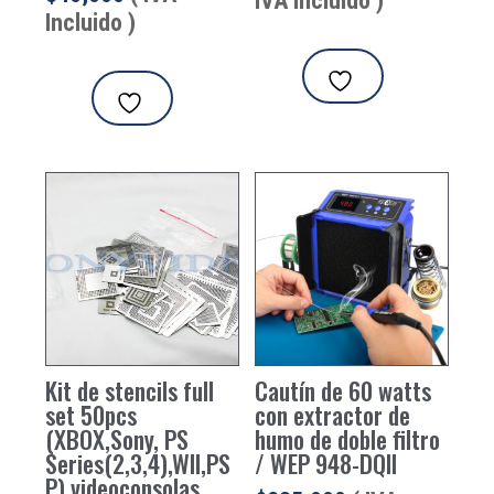
IVA Incluido )
Incluido )
original
actual
era:
es:
$41,650.
$35,700
Kit de stencils full
Cautín de 60 watts
set 50pcs
con extractor de
(XBOX,Sony, PS
humo de doble filtro
Series(2,3,4),WII,PS
/ WEP 948-DQII
P) videoconsolas