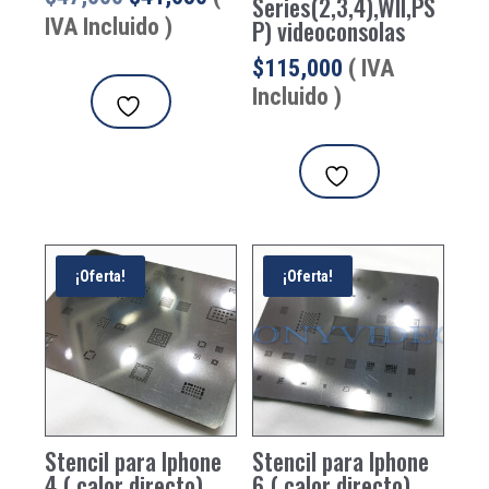
Series(2,3,4),WII,PS
precio
precio
IVA Incluido )
P) videoconsolas
original
actual
$
115,000
( IVA
era:
es:
Incluido )
$47,600.
$41,650.
¡Oferta!
¡Oferta!
Stencil para Iphone
Stencil para Iphone
4 ( calor directo)
6 ( calor directo)