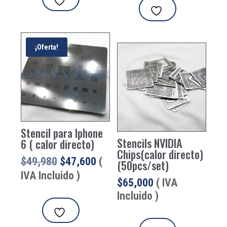
$41,650.
$35,700.
¡Oferta!
Stencil para Iphone
Stencils NVIDIA
6 ( calor directo)
Chips(calor directo)
El
El
$
49,980
$
47,600
(
(50pcs/set)
precio
precio
IVA Incluido )
$
65,000
( IVA
original
actual
Incluido )
era:
es:
$49,980.
$47,600.