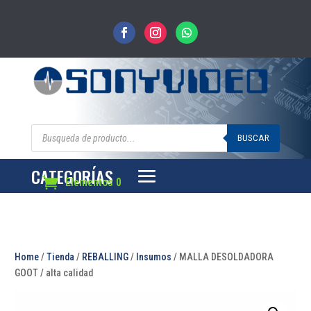
Búsqueda
de
BUSCAR
productos
CATEGORÍAS
Elementos 0
Home
/
Tienda
/
REBALLING
/
Insumos
/ MALLA DESOLDADORA
GOOT / alta calidad