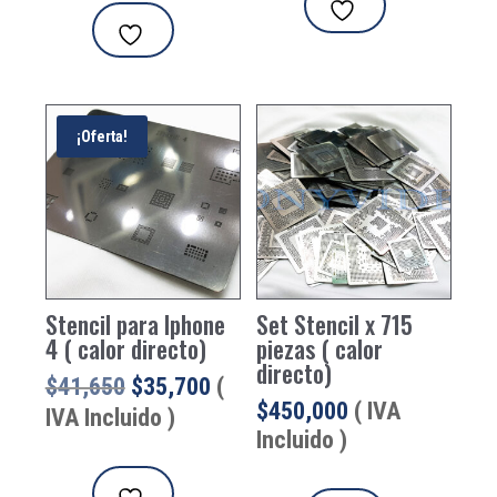
¡Oferta!
Stencil para Iphone
Set Stencil x 715
4 ( calor directo)
piezas ( calor
directo)
El
El
$
41,650
$
35,700
(
$
450,000
( IVA
precio
precio
IVA Incluido )
Incluido )
original
actual
era:
es: