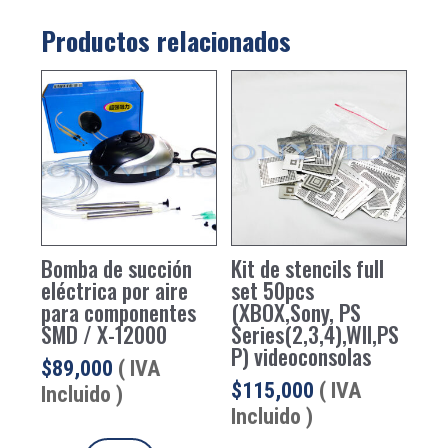
Productos relacionados
Bomba de succión
Kit de stencils full
eléctrica por aire
set 50pcs
para componentes
(XBOX,Sony, PS
SMD / X-12000
Series(2,3,4),WII,PS
P) videoconsolas
$
89,000
( IVA
$
115,000
( IVA
Incluido )
Incluido )