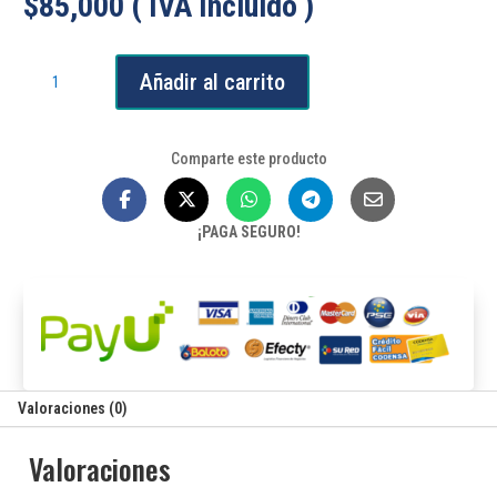
$
85,000
( IVA Incluido )
Set
Añadir al carrito
de
destornilladores
58
Comparte este producto
en
1
cantidad
¡PAGA SEGURO!
Valoraciones (0)
Valoraciones