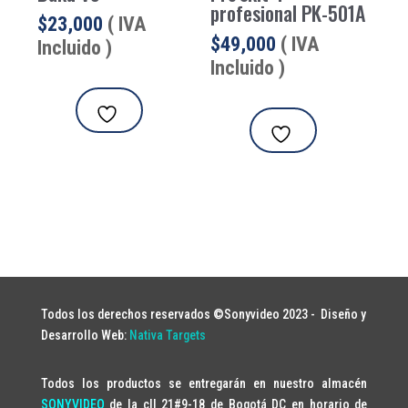
profesional PK-501A
$
23,000
( IVA
$
49,000
( IVA
Incluido )
Incluido )
Todos los derechos reservados ©Sonyvideo 2023 -
Diseño y
Desarrollo Web:
Nativa Targets
Todos los productos se entregarán en nuestro almacén
SONYVIDEO
de la cll 21#9-18 de Bogotá DC en horario de