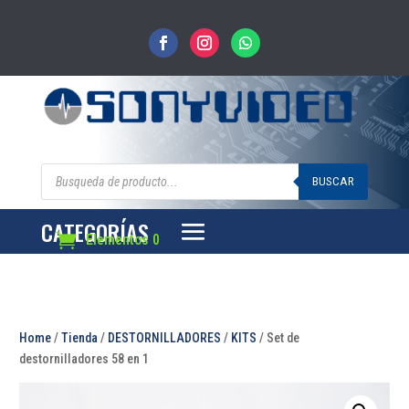
Búsqueda
de
BUSCAR
productos
CATEGORÍAS
Elementos 0
Home
/
Tienda
/
DESTORNILLADORES
/
KITS
/ Set de
destornilladores 58 en 1