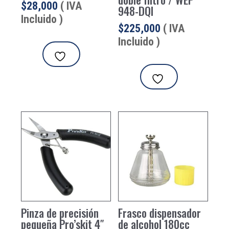
$
28,000
( IVA
948-DQI
Incluido )
$
225,000
( IVA
Incluido )
Pinza de precisión
Frasco dispensador
pequeña Pro’skit 4″
de alcohol 180cc