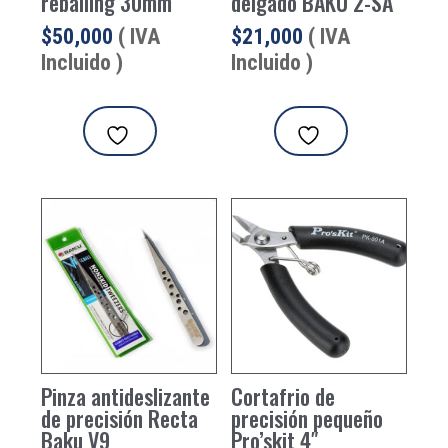
reballing 30mm
delgado BAKU 2-SA
$
50,000
( IVA
$
21,000
( IVA
Incluido )
Incluido )
Pinza antideslizante
Cortafrio de
de precisión Recta
precisión pequeño
Baku V9
Pro’skit 4″