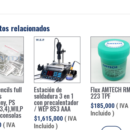
tos relacionados
ncils full
Estación de
Flux AMTECH R
s
soldadura 3 en 1
223 TPF
ny, PS
con precalentador
$
185,000
( IVA
3,4),WII,P
/ WEP 853 AAA
Incluido )
oconsolas
$
1,615,000
( IVA
0
( IVA
Incluido )