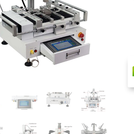
de
Reb
FD
690
/
110
V
can