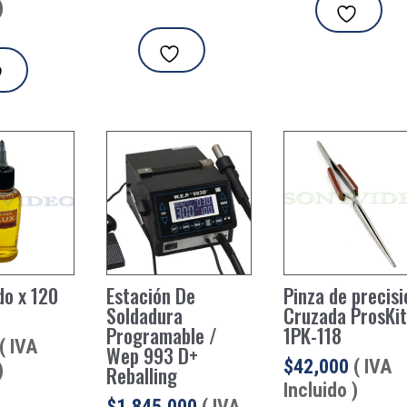
)
ido x 120
Estación De
Pinza de precisi
Soldadura
Cruzada ProsKi
Programable /
1PK-118
( IVA
Wep 993 D+
$
42,000
( IVA
)
Reballing
Incluido )
$
1,845,000
( IVA