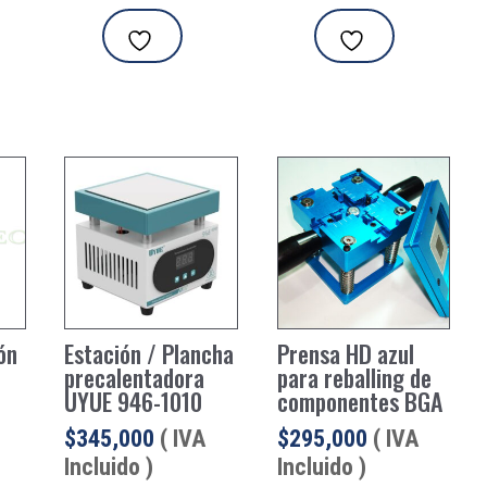
ón
Estación / Plancha
Prensa HD azul
t
precalentadora
para reballing de
UYUE 946-1010
componentes BGA
$
345,000
( IVA
$
295,000
( IVA
Incluido )
Incluido )