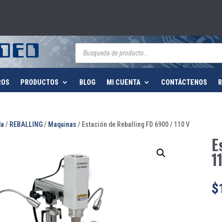
Búsqueda
de
productos
ROS
PRODUCTOS
BLOG
MI CUENTA
CONTÁCTENOS
R
da
/
REBALLING
/
Maquinas
/ Estación de Reballing FD 6900 / 110 V
E
1
$
Est