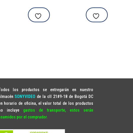
Todos los productos se entregarán en nuestro
almacén
SONYVIDEO
de la cll 21#9-18 de Bogotá DC
en horario de oficina, el valor total de los productos
no incluye
gastos de transporte, estos serán
asumidos por el comprador.