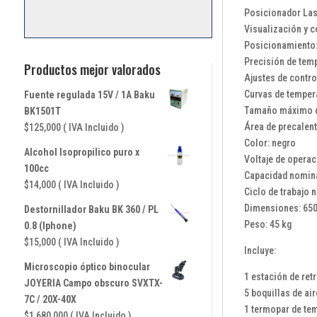
Posicionador Las
Visualización y c
Posicionamiento: 
Precisión de tem
Productos mejor valorados
Ajustes de contro
Curvas de temper
Fuente regulada 15V / 1A Baku
Tamaño máximo d
BK1501T
Área de precalen
$
125,000
( IVA Incluido )
Color: negro
Alcohol Isopropilico puro x
Voltaje de operac
100cc
Capacidad nomina
$
14,000
( IVA Incluido )
Ciclo de trabajo 
Dimensiones: 6
Destornillador Baku BK 360 / PL
Peso: 45 kg
0.8 (Iphone)
$
15,000
( IVA Incluido )
Incluye:
Microscopio óptico binocular
1 estación de re
JOYERIA Campo obscuro SVXTX-
5 boquillas de 
7C / 20X-40X
1 termopar de te
$
1,680,000
( IVA Incluido )