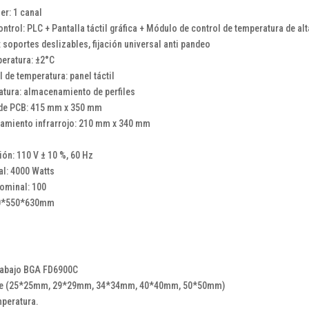
er: 1 canal
ontrol: PLC + Pantalla táctil gráfica + Módulo de control de temperatura de al
soportes deslizables, fijación universal anti pandeo
peratura: ±2°C
l de temperatura: panel táctil
atura: almacenamiento de perfiles
e PCB: 415 mm x 350 mm
tamiento infrarrojo: 210 mm x 340 mm
ión: 110 V ± 10 %, 60 Hz
l: 4000 Watts
nominal: 100
50*550*630mm
trabajo BGA FD6900C
aire (25*25mm, 29*29mm, 34*34mm, 40*40mm, 50*50mm)
mperatura.