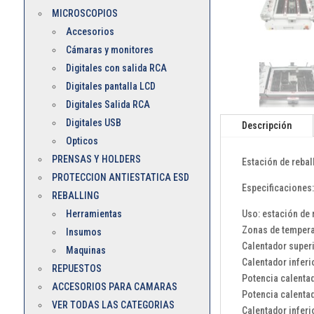
MICROSCOPIOS
Accesorios
Cámaras y monitores
Digitales con salida RCA
Digitales pantalla LCD
Digitales Salida RCA
Digitales USB
Descripción
Opticos
PRENSAS Y HOLDERS
Estación de reba
PROTECCION ANTIESTATICA ESD
Especificaciones
REBALLING
Herramientas
Uso: estación de 
Zonas de temperat
Insumos
Calentador superio
Maquinas
Calentador inferio
REPUESTOS
Potencia calentad
ACCESORIOS PARA CAMARAS
Potencia calentad
VER TODAS LAS CATEGORIAS
Calentador inferi