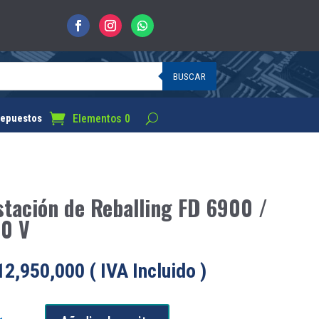
BUSCAR
Elementos 0
epuestos
stación de Reballing FD 6900 /
10 V
12,950,000
( IVA Incluido )
ación