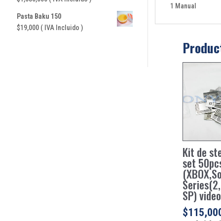
1 Manual
Pasta Baku 150
$
19,000
( IVA Incluido )
Produc
Kit de ste
set 50pc
(XBOX,So
Series(2,
SP) vide
$
115,00