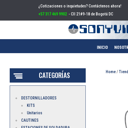
¿Cotizaciones o inquietudes? Contáctenos ahora!
+57 317 469 9902
- Cll 21#9-18 de Bogotá DC
INICIO
NOSOT
Home
/
Tien
CATEGORÍAS
DESTORNILLADORES
KITS
Unitarios
CAUTINES
ESTACIONES DE SOLDADURA