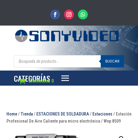
Búsqueda
de
BUSCAR
productos
CATEGORÍAS
Elementos 0
Home
/
Tienda
/
ESTACIONES DE SOLDADURA
/
Estaciones
/ Estación
Profesional De Aire Caliente para micro electrónica / Wep 8509