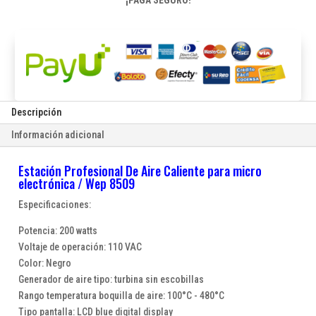
¡PAGA SEGURO!
electrónica
/
Wep
8509
cantidad
Descripción
Información adicional
Estación Profesional De Aire Caliente para micro
electrónica / Wep 8509
Especificaciones:
Potencia: 200 watts
Voltaje de operación: 110 VAC
Color: Negro
Generador de aire tipo: turbina sin escobillas
Rango temperatura boquilla de aire: 100°C - 480°C
Tipo pantalla: LCD blue digital display