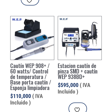
Cautín WEP 908+ /
Estacion cautín de
60 watts/ Control
pinza SMD + cautín
de temperatura /
WEP 938BD+
Base porta cautín /
$
595,000
( IVA
Esponja limpiadora
Incluido )
$
110,000
( IVA
Incluido )