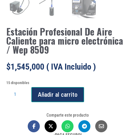
Estación Profesional De Aire
Caliente para micro electrónica
/ Wep 8509
$
1,545,000
( IVA Incluido )
15 disponibles
Estación
Añadir al carrito
Profesional
De
Aire
Comparte este producto
Caliente
para
micro