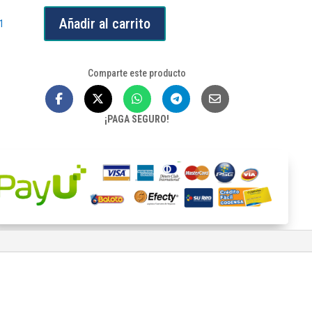
ación
Añadir al carrito
dadura
Comparte este producto
¡PAGA SEGURO!
e
iente,
tín
nte
ulada
ku
909
tidad