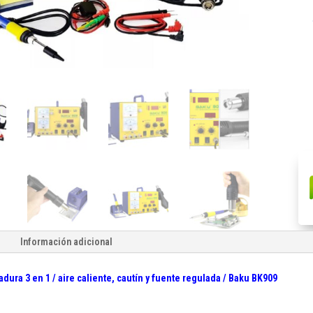
Est
de
sol
3
en
1
/
air
cal
cau
y
fue
reg
/
Ba
Información adicional
BK
can
dura 3 en 1 / aire caliente, cautín y fuente regulada / Baku BK909
: