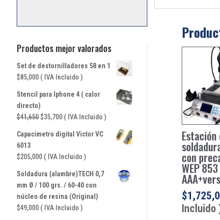
Produc
Productos mejor valorados
Set de destornilladores 58 en 1
$
85,000
( IVA Incluido )
Stencil para Iphone 4 ( calor
directo)
El
El
$
41,650
$
35,700
( IVA Incluido )
precio
precio
Estación
Capacimetro digital Victor VC
original
actual
soldadura
6013
era:
es:
con prec
$
205,000
( IVA Incluido )
$41,650.
$35,700.
WEP 853
Soldadura (alambre)TECH 0,7
AAA+vers
mm Ø / 100 grs. / 60-40 con
$
1,725,
núcleo de resina (Original)
Incluido 
$
49,000
( IVA Incluido )