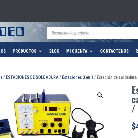
Búsqueda
de
productos
ROS
PRODUCTOS
BLOG
MI CUENTA
CONTÁCTENOS
R
da
/
ESTACIONES DE SOLDADURA
/
Estaciones 3 en 1
/ Estación de soldadura 3
E
c
/
$