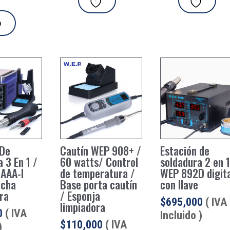
 De
Cautín WEP 908+ /
Estación de
 3 En 1 /
60 watts/ Control
soldadura 2 en 1
AAA-I
de temperatura /
WEP 892D digit
ncha
Base porta cautín
con llave
ra
/ Esponja
$
695,000
( IVA
limpiadora
0
( IVA
Incluido )
$
110,000
( IVA
)