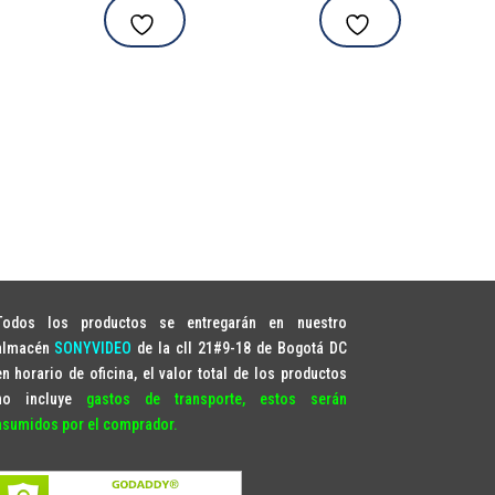
Todos los productos se entregarán en nuestro
almacén
SONYVIDEO
de la cll 21#9-18 de Bogotá DC
en horario de oficina, el valor total de los productos
no incluye
gastos de transporte, estos serán
asumidos por el comprador.