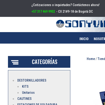
¿Cotizaciones o inquietudes? Contáctenos ahora!
+57 317 469 9902
- Cll 21#9-18 de Bogotá DC
INICIO
NOSOT
Home
/
Tien
CATEGORÍAS
DESTORNILLADORES
KITS
Unitarios
CAUTINES
ESTACIONES DE SOLDADURA