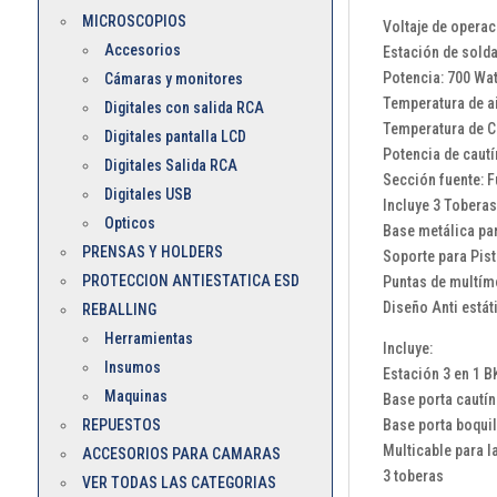
MICROSCOPIOS
Voltaje de operac
Accesorios
Estación de solda
Potencia: 700 Wa
Cámaras y monitores
Temperatura de ai
Digitales con salida RCA
Temperatura de Ca
Digitales pantalla LCD
Potencia de cautí
Digitales Salida RCA
Sección fuente: F
Digitales USB
Incluye 3 Toberas
Opticos
Base metálica pa
PRENSAS Y HOLDERS
Soporte para Pist
PROTECCION ANTIESTATICA ESD
Puntas de multím
Diseño Anti está
REBALLING
Herramientas
Incluye:
Insumos
Estación 3 en 1 B
Maquinas
Base porta cautín
Base porta boquil
REPUESTOS
Multicable para l
ACCESORIOS PARA CAMARAS
3 toberas
VER TODAS LAS CATEGORIAS