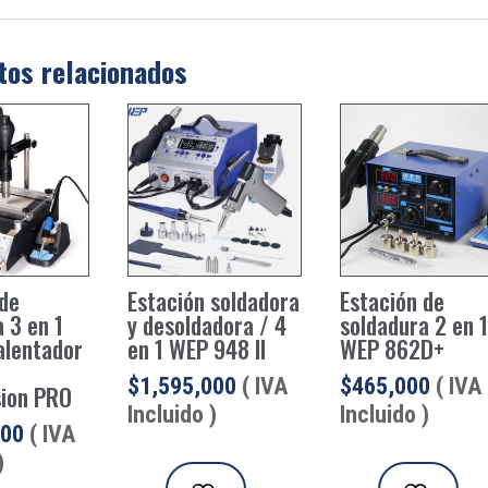
tos relacionados
 de
Estación soldadora
Estación de
 3 en 1
y desoldadora / 4
soldadura 2 en 1
alentador
en 1 WEP 948 II
WEP 862D+
$
1,595,000
( IVA
$
465,000
( IVA
ion PRO
Incluido )
Incluido )
000
( IVA
)