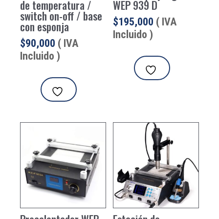
de temperatura /
WEP 939 D
switch on-off / base
$
195,000
( IVA
con esponja
Incluido )
$
90,000
( IVA
Incluido )