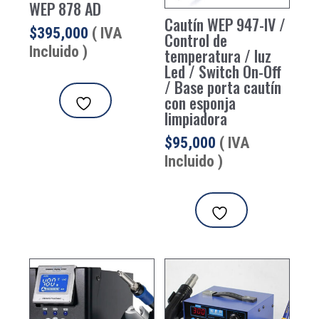
WEP 878 AD
Cautín WEP 947-IV /
$
395,000
( IVA
Control de
Incluido )
temperatura / luz
Led / Switch On-Off
/ Base porta cautín
con esponja
limpiadora
$
95,000
( IVA
Incluido )