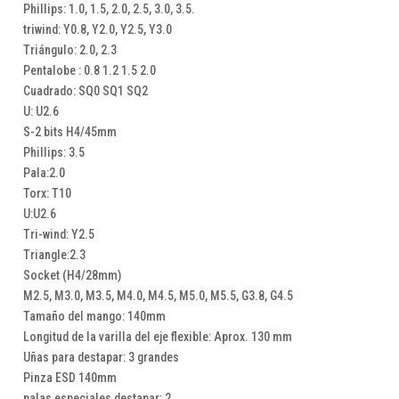
Phillips: 1.0, 1.5, 2.0, 2.5, 3.0, 3.5.
triwind: Y0.8, Y2.0, Y2.5, Y3.0
Triángulo: 2.0, 2.3
Pentalobe : 0.8 1.2 1.5 2.0
Cuadrado: SQ0 SQ1 SQ2
U: U2.6
S-2 bits H4/45mm
Phillips: 3.5
Pala:2.0
Torx: T10
U:U2.6
Tri-wind: Y2.5
Triangle:2.3
Socket (H4/28mm)
M2.5, M3.0, M3.5, M4.0, M4.5, M5.0, M5.5, G3.8, G4.5
Tamaño del mango: 140mm
Longitud de la varilla del eje flexible: Aprox. 130 mm
Uñas para destapar: 3 grandes
Pinza ESD 140mm
palas especiales destapar: 2