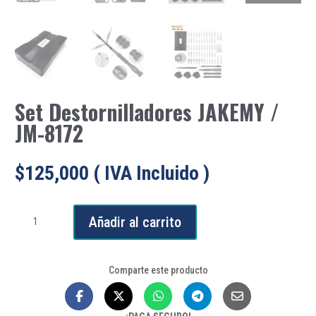
Set Destornilladores JAKEMY /
JM-8172
$
125,000
( IVA Incluido )
Set
Añadir al carrito
Destornilladores
JAKEMY
/
Comparte este producto
JM-
8172
cantidad