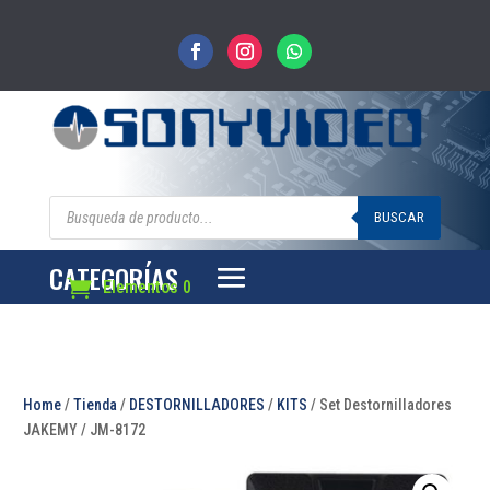
Búsqueda
de
BUSCAR
productos
CATEGORÍAS
Elementos 0
Home
/
Tienda
/
DESTORNILLADORES
/
KITS
/ Set Destornilladores
JAKEMY / JM-8172