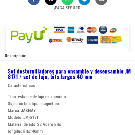
"Bits
¡PAGA SEGURO!
largos
40mm"
cantidad
Descripción
S
et destornilladores para ensamble y desensamble JM
8171 / set de lujo, bits largos 40 mm
Características :
Tipo: estuche de lujo en aluminio
Sujeción bits tipo: magnético
Marca: JAKEMY
Modelo: JM-8171
Material de bits: S2 Acero Bits
longitud Bits: 40mm