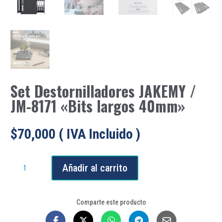
Set Destornilladores JAKEMY /
JM-8171 «Bits largos 40mm»
$
70,000
( IVA Incluido )
Set
Añadir al carrito
Destornilladores
JAKEMY
/
Comparte este producto
JM-
8171