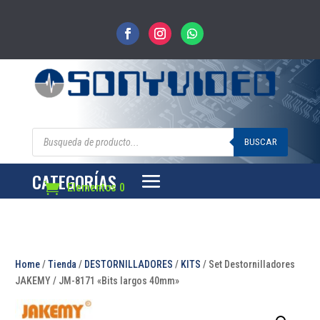
Búsqueda
de
BUSCAR
productos
CATEGORÍAS
Elementos 0
Home
/
Tienda
/
DESTORNILLADORES
/
KITS
/ Set Destornilladores
JAKEMY / JM-8171 «Bits largos 40mm»