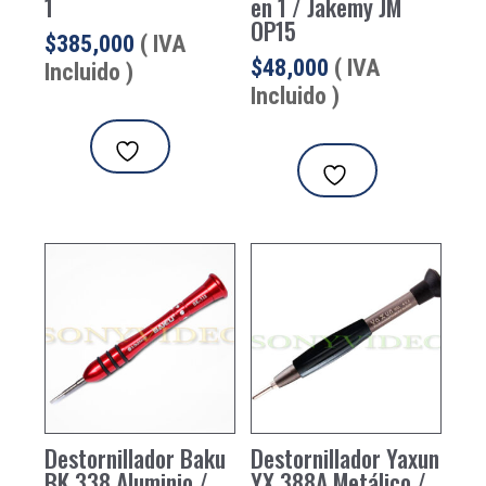
1
en 1 / Jakemy JM
OP15
$
385,000
( IVA
$
48,000
( IVA
Incluido )
Incluido )
Destornillador Baku
Destornillador Yaxun
BK 338 Aluminio /
YX 388A Metálico /