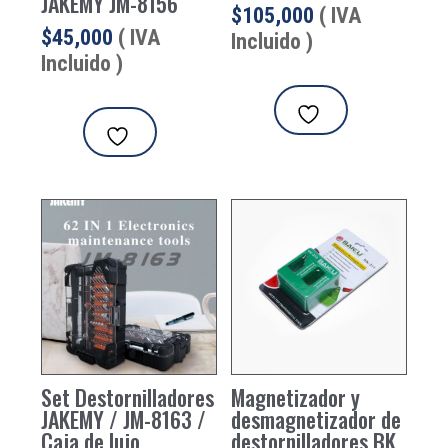
JAKEMY JM-8156
$
105,000
( IVA
$
45,000
( IVA
Incluido )
Incluido )
Set Destornilladores
Magnetizador y
JAKEMY / JM-8163 /
desmagnetizador de
Caja de lujo
destornilladores BK