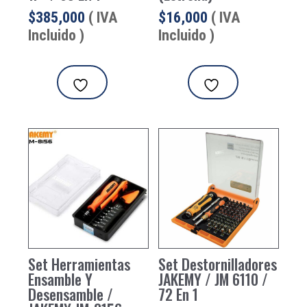
$
385,000
( IVA
$
16,000
( IVA
Incluido )
Incluido )
Set Herramientas
Set Destornilladores
Ensamble Y
JAKEMY / JM 6110 /
Desensamble /
72 En 1