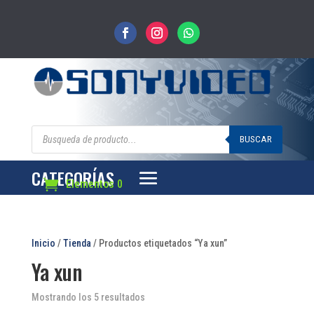
Búsqueda
de
BUSCAR
productos
CATEGORÍAS
Elementos 0
Inicio
/
Tienda
/ Productos etiquetados “Ya xun”
Ya xun
Mostrando los 5 resultados