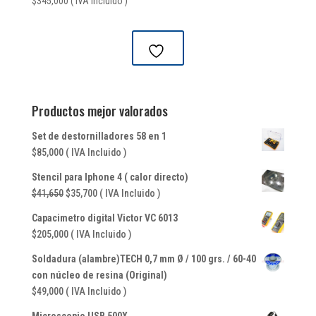
$
345,000
( IVA Incluido )
Productos mejor valorados
Set de destornilladores 58 en 1
$
85,000
( IVA Incluido )
Stencil para Iphone 4 ( calor directo)
El
El
$
41,650
$
35,700
( IVA Incluido )
precio
precio
Capacimetro digital Victor VC 6013
original
actual
$
205,000
( IVA Incluido )
era:
es:
$41,650.
$35,700.
Soldadura (alambre)TECH 0,7 mm Ø / 100 grs. / 60-40
con núcleo de resina (Original)
$
49,000
( IVA Incluido )