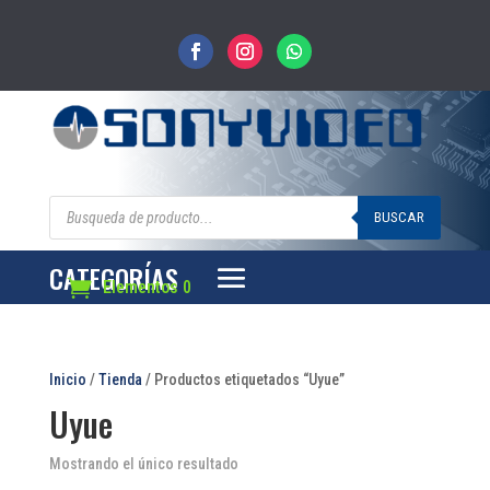
Búsqueda
de
BUSCAR
productos
CATEGORÍAS
Elementos 0
Inicio
/
Tienda
/ Productos etiquetados “Uyue”
Uyue
Mostrando el único resultado