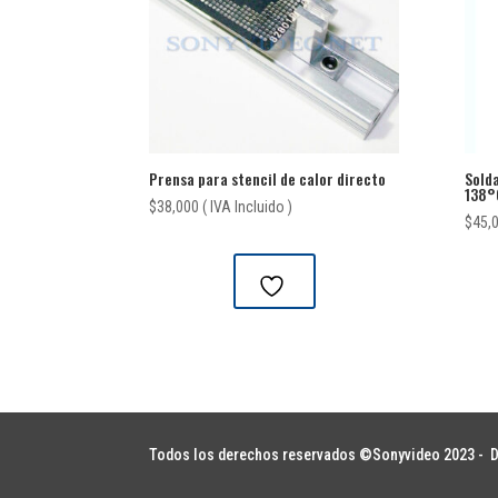
Prensa para stencil de calor directo
Sold
138°
$
38,000
( IVA Incluido )
$
45,
Todos los derechos reservados ©Sonyvideo 2023 -
D