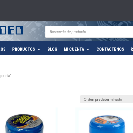
Búsqueda
de
productos
ROS
PRODUCTOS
BLOG
MI CUENTA
CONTÁCTENOS
R
 pasta”