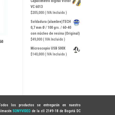
Capacimetro digital Victor
original
actual
VC 6013
era:
es:
$
205,000
( IVA Incluido )
$41,650.
$35,700.
Soldadura (alambre)TECH
0,7 mm Ø / 100 grs. / 60-40
con núcleo de resina (Original)
$
49,000
( IVA Incluido )
50
Microscopio USB 500X
$
140,000
( IVA Incluido )
Todos los productos se entregarán en nuestro
almacén
SONYVIDEO
de la cll 21#9-18 de Bogotá DC