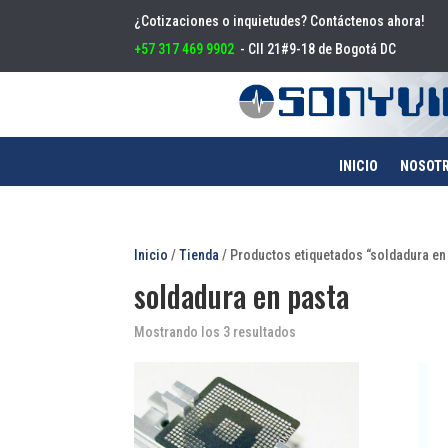
¿Cotizaciones o inquietudes? Contáctenos ahora!
+57 317 469 9902
- Cll 21#9-18 de Bogotá DC
INICIO
NOSOT
Inicio
/
Tienda
/ Productos etiquetados “soldadura en
soldadura en pasta
Mostrando los 3 resultados