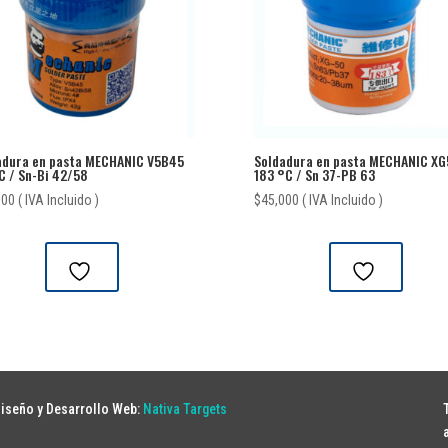
adura en pasta MECHANIC V5B45
Soldadura en pasta MECHANIC XG
C / Sn-Bi 42/58
183 °C / Sn 37-PB 63
000
( IVA Incluido )
$
45,000
( IVA Incluido )
iseño y Desarrollo Web:
Nativa Targets