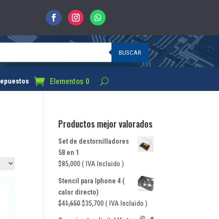
BUSCAR
Elementos 0
epuestos
Productos mejor valorados
Set de destornilladores
58 en 1
$
85,000
( IVA Incluido )
Stencil para Iphone 4 (
calor directo)
El
El
$
41,650
$
35,700
( IVA Incluido )
precio
precio