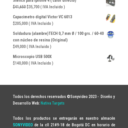
Stencil para Iphone 4 ( calor directo)
El
El
$
41,650
$
35,700
( IVA Incluido )
precio
precio
Capacimetro digital Victor VC 6013
original
actual
$
205,000
( IVA Incluido )
era:
es:
$41,650.
$35,700.
Soldadura (alambre)TECH 0,7 mm Ø / 100 grs. / 60-40
con núcleo de resina (Original)
$
49,000
( IVA Incluido )
Microscopio USB 500X
$
140,000
( IVA Incluido )
Todos los derechos reservados ©Sonyvideo 2023 -
Diseño y
Desarrollo Web:
Nativa Targets
Todos los productos se entregarán en nuestro almacén
SONYVIDEO
de la cll 21#9-18 de Bogotá DC en horario de