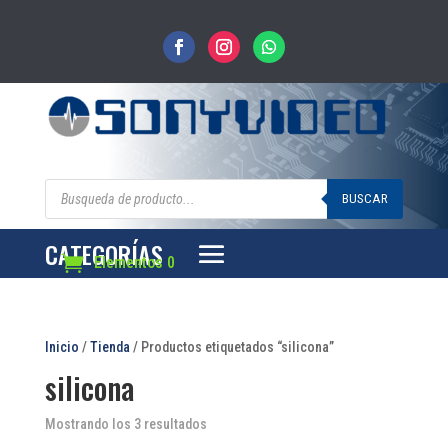
Búsqueda
de
BUSCAR
productos
CATEGORÍAS
Elementos 0
Inicio
/
Tienda
/ Productos etiquetados “silicona”
silicona
Mostrando los 3 resultados