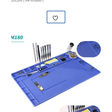
$
52,000
( IVA Incluido )