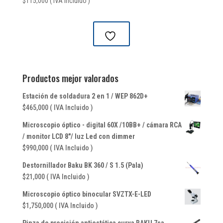
$
115,000
( IVA Incluido )
Productos mejor valorados
Estación de soldadura 2 en 1 / WEP 862D+
$
465,000
( IVA Incluido )
Microscopio óptico - digital 60X /10BB+ / cámara RCA
/ monitor LCD 8"/ luz Led con dimmer
$
990,000
( IVA Incluido )
Destornillador Baku BK 360 / S 1.5 (Pala)
$
21,000
( IVA Incluido )
Microscopio óptico binocular SVZTX-E-LED
$
1,750,000
( IVA Incluido )