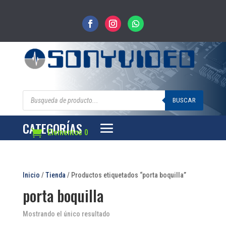
Búsqueda
de
BUSCAR
productos
CATEGORÍAS
Elementos 0
Inicio
/
Tienda
/ Productos etiquetados “porta boquilla”
porta boquilla
Mostrando el único resultado