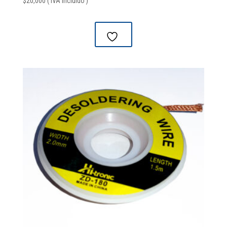
$
20,000
( IVA Incluido )