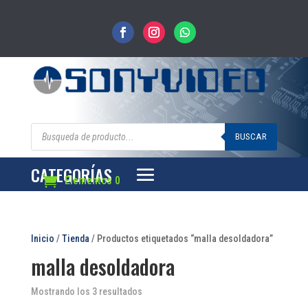
Búsqueda
de
BUSCAR
productos
CATEGORÍAS
Elementos 0
Inicio
/
Tienda
/ Productos etiquetados “malla desoldadora”
malla desoldadora
Mostrando los 3 resultados