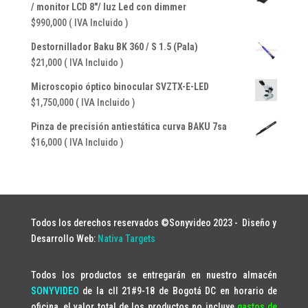
/ monitor LCD 8"/ luz Led con dimmer
$
990,000
( IVA Incluido )
Destornillador Baku BK 360 / S 1.5 (Pala)
$
21,000
( IVA Incluido )
Microscopio óptico binocular SVZTX-E-LED
$
1,750,000
( IVA Incluido )
Pinza de precisión antiestática curva BAKU 7sa
$
16,000
( IVA Incluido )
Todos los derechos reservados ©Sonyvideo 2023 -
Diseño y
Desarrollo Web:
Nativa Targets
Todos los productos se entregarán en nuestro almacén
SONYVIDEO
de la cll 21#9-18 de Bogotá DC en horario de
oficina, el valor total de los productos no incluye
gastos de