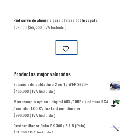
Riel curvo de aluminio para cámara doble zapata
El
El
$
78,000
$
65,000
( IVA Incluido )
precio
precio
original
actual
era:
es:
$78,000.
$65,000.
Productos mejor valorados
Estación de soldadura 2 en 1 / WEP 862D+
$
465,000
( IVA Incluido )
Microscopio óptico - digital 60X /10BB+ / cámara RCA
/ monitor LCD 8"/ luz Led con dimmer
$
990,000
( IVA Incluido )
Destornillador Baku BK 360 / S 1.5 (Pala)
$
21,000
( IVA Incluido )