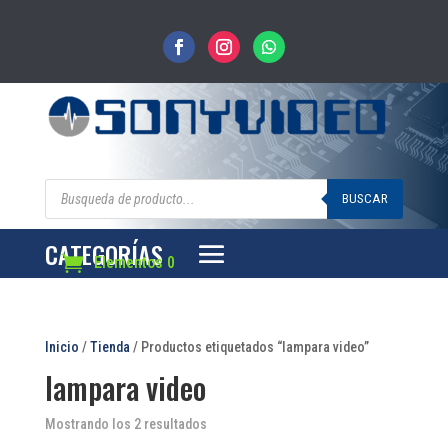
Búsqueda
de
BUSCAR
productos
CATEGORÍAS
Elementos 0
Inicio
/
Tienda
/ Productos etiquetados “lampara video”
lampara video
Mostrando los 2 resultados