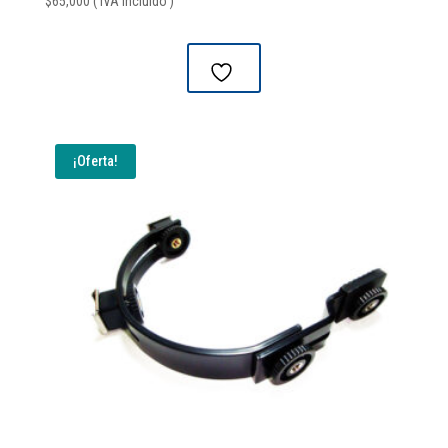
$
65,000
( IVA Incluido )
¡Oferta!