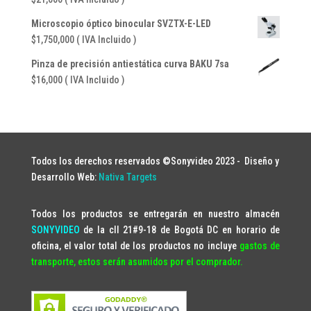
Microscopio óptico binocular SVZTX-E-LED
$
1,750,000
( IVA Incluido )
Pinza de precisión antiestática curva BAKU 7sa
$
16,000
( IVA Incluido )
Todos los derechos reservados ©Sonyvideo 2023 -
Diseño y
Desarrollo Web:
Nativa Targets
Todos los productos se entregarán en nuestro almacén
SONYVIDEO
de la cll 21#9-18 de Bogotá DC en horario de
oficina, el valor total de los productos no incluye
gastos de
transporte, estos serán asumidos por el comprador.