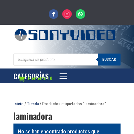
Búsqueda
de
BUSCAR
productos
CATEGORÍAS
Elementos 0
Inicio
/
Tienda
/ Productos etiquetados “laminadora”
laminadora
No se han encontrado productos que