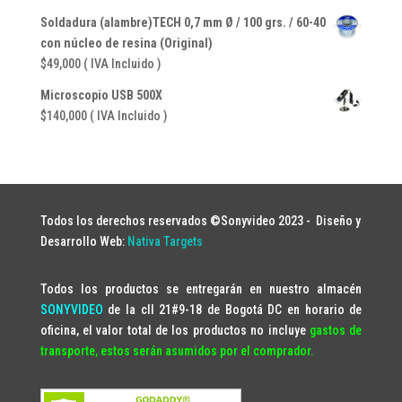
$41,650.
$35,700.
Soldadura (alambre)TECH 0,7 mm Ø / 100 grs. / 60-40
con núcleo de resina (Original)
$
49,000
( IVA Incluido )
Microscopio USB 500X
$
140,000
( IVA Incluido )
Todos los derechos reservados ©Sonyvideo 2023 -
Diseño y
Desarrollo Web:
Nativa Targets
Todos los productos se entregarán en nuestro almacén
SONYVIDEO
de la cll 21#9-18 de Bogotá DC en horario de
oficina, el valor total de los productos no incluye
gastos de
transporte, estos serán asumidos por el comprador.