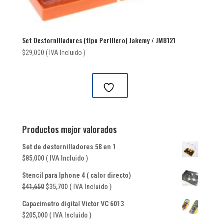
Set Destornilladores (tipo Perillero) Jakemy / JM8121
$
29,000
( IVA Incluido )
Productos mejor valorados
Set de destornilladores 58 en 1
$
85,000
( IVA Incluido )
Stencil para Iphone 4 ( calor directo)
El
El
$
41,650
$
35,700
( IVA Incluido )
precio
precio
Capacimetro digital Victor VC 6013
original
actual
$
205,000
( IVA Incluido )
era:
es: