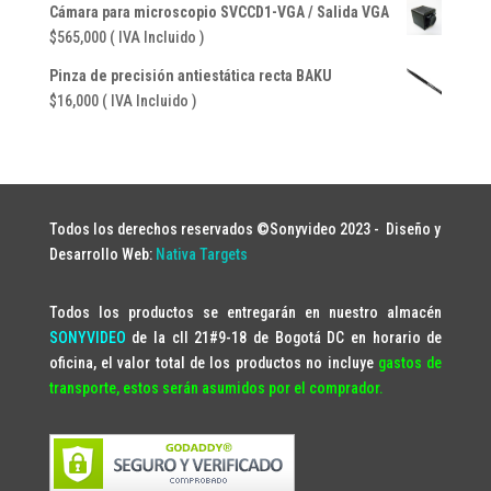
Cámara para microscopio SVCCD1-VGA / Salida VGA
$
565,000
( IVA Incluido )
Pinza de precisión antiestática recta BAKU
$
16,000
( IVA Incluido )
Todos los derechos reservados ©Sonyvideo 2023 -
Diseño y
Desarrollo Web:
Nativa Targets
Todos los productos se entregarán en nuestro almacén
SONYVIDEO
de la cll 21#9-18 de Bogotá DC en horario de
oficina, el valor total de los productos no incluye
gastos de
transporte, estos serán asumidos por el comprador.