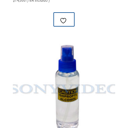
$
14,000
( IVA Incluido )