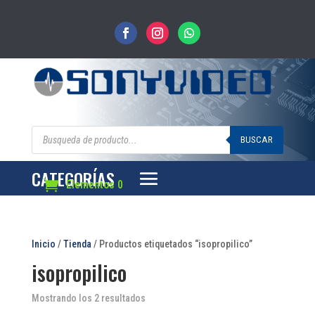
Búsqueda
de
BUSCAR
productos
CATEGORÍAS
Elementos 0
Inicio
/
Tienda
/ Productos etiquetados “isopropilico”
isopropilico
Mostrando los 2 resultados