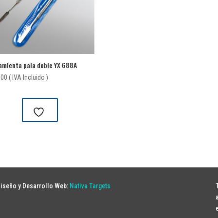
amienta pala doble YX 688A
000
( IVA Incluido )
iseño y Desarrollo Web:
Nativa Targets