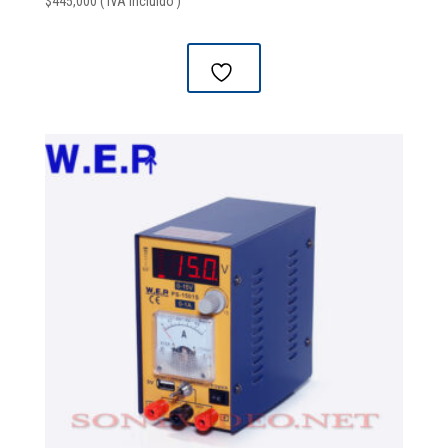
$
445,000
( IVA Incluido )