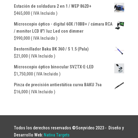
Estación de soldadura 2 en 1 / WEP 862D+
$
465,000
( IVA Incluido )
Microscopio óptico - digital 60X /10BB+ / cámara RCA
/ monitor LCD 8"/ luz Led con dimmer
$
990,000
( IVA Incluido )
Destornillador Baku BK 360 / S 1.5 (Pala)
$
21,000
( IVA Incluido )
Microscopio óptico binocular SVZTX-E-LED
$
1,750,000
( IVA Incluido )
Pinza de precisión antiestática curva BAKU 7sa
$
16,000
( IVA Incluido )
Todos los derechos reservados ©Sonyvideo 2023 -
Diseño y
Desarrollo Web:
Nativa Targets