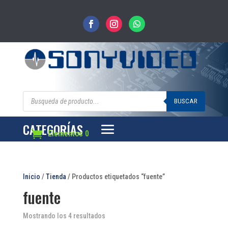
Búsqueda
de
BUSCAR
productos
CATEGORÍAS
Elementos 0
Inicio
/
Tienda
/ Productos etiquetados “fuente”
fuente
Mostrando los 4 resultados