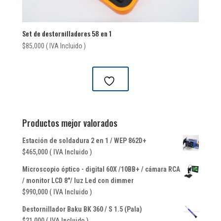
Set de destornilladores 58 en 1
$
85,000
( IVA Incluido )
Productos mejor valorados
Estación de soldadura 2 en 1 / WEP 862D+
$
465,000
( IVA Incluido )
Microscopio óptico - digital 60X /10BB+ / cámara RCA
/ monitor LCD 8"/ luz Led con dimmer
$
990,000
( IVA Incluido )
Destornillador Baku BK 360 / S 1.5 (Pala)
$
21,000
( IVA Incluido )