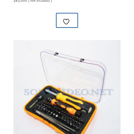
$
85,000
( IVA Incluido )