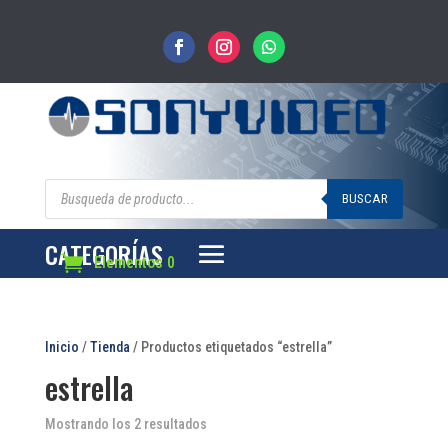
Búsqueda
de
BUSCAR
productos
CATEGORÍAS
Elementos 0
Inicio
/
Tienda
/ Productos etiquetados “estrella”
estrella
Mostrando los 2 resultados