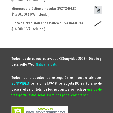
Microscopio óptico binocular SVZTX-E-LED
$
1,750,000
( IVA Incluido )
Pinza de precisión antiestática curva BAKU 7sa
$
16,000
( IVA Incluido )
Todos los derechos reservados ©Sonyvideo 2023 -
Diseño y
Desarrollo Web:
Nativa Targets
Todos los productos se entregarán en nuestro almacén
SONYVIDEO
de la cll 21#9-18 de Bogotá DC en horario de
oficina, el valor total de los productos no incluye
gastos de
transporte, estos serán asumidos por el comprador.