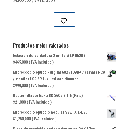
$
4,950,000
( IVA Incluido )
Productos mejor valorados
Estación de soldadura 2 en 1 / WEP 862D+
$
465,000
( IVA Incluido )
Microscopio óptico - digital 60X /10BB+ / cámara RCA
/ monitor LCD 8"/ luz Led con dimmer
$
990,000
( IVA Incluido )
Destornillador Baku BK 360 / S 1.5 (Pala)
$
21,000
( IVA Incluido )
Microscopio óptico binocular SVZTX-E-LED
$
1,750,000
( IVA Incluido )