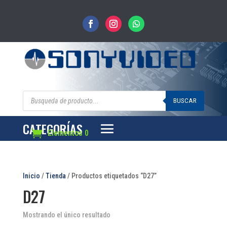
Búsqueda
de
BUSCAR
productos
CATEGORÍAS
Elementos 0
Inicio
/
Tienda
/ Productos etiquetados “D27”
D27
Mostrando el único resultado