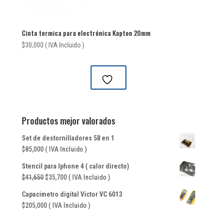
Cinta termica para electrónica Kapton 20mm
$
30,000
( IVA Incluido )
Productos mejor valorados
Set de destornilladores 58 en 1
$
85,000
( IVA Incluido )
Stencil para Iphone 4 ( calor directo)
El
El
$
41,650
$
35,700
( IVA Incluido )
precio
precio
Capacimetro digital Victor VC 6013
original
actual
$
205,000
( IVA Incluido )
era:
es: