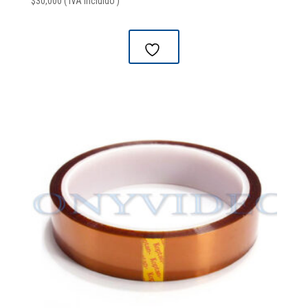
$
30,000
( IVA Incluido )