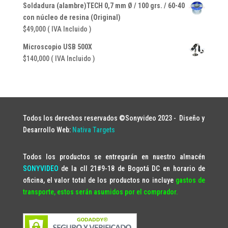
$41,650.
$35,700.
Soldadura (alambre)TECH 0,7 mm Ø / 100 grs. / 60-40
con núcleo de resina (Original)
$
49,000
( IVA Incluido )
Microscopio USB 500X
$
140,000
( IVA Incluido )
Todos los derechos reservados ©Sonyvideo 2023 -
Diseño y
Desarrollo Web:
Nativa Targets
Todos los productos se entregarán en nuestro almacén
SONYVIDEO
de la cll 21#9-18 de Bogotá DC en horario de
oficina, el valor total de los productos no incluye
gastos de
transporte, estos serán asumidos por el comprador.