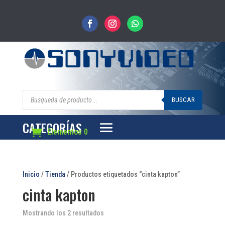
Búsqueda
de
BUSCAR
productos
CATEGORÍAS
Elementos 0
Inicio
/
Tienda
/ Productos etiquetados “cinta kapton”
cinta kapton
Mostrando los 2 resultados