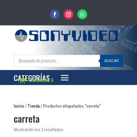
Búsqueda
de
BUSCAR
productos
CATEGORÍAS
Elementos 0
Inicio
/
Tienda
/ Productos etiquetados “carreta”
carreta
Mostrando los 3 resultados