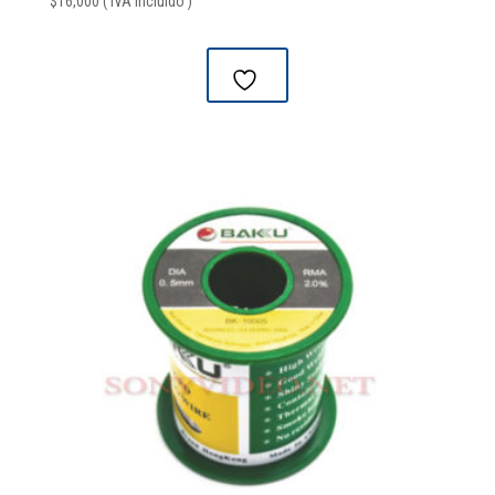
$
16,000
( IVA Incluido )