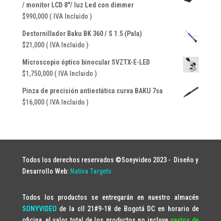
/ monitor LCD 8"/ luz Led con dimmer
$
990,000
( IVA Incluido )
Destornillador Baku BK 360 / S 1.5 (Pala)
$
21,000
( IVA Incluido )
Microscopio óptico binocular SVZTX-E-LED
$
1,750,000
( IVA Incluido )
Pinza de precisión antiestática curva BAKU 7sa
$
16,000
( IVA Incluido )
Todos los derechos reservados ©Sonyvideo 2023 -
Diseño y
Desarrollo Web:
Nativa Targets
Todos los productos se entregarán en nuestro almacén
SONYVIDEO
de la cll 21#9-18 de Bogotá DC en horario de
oficina, el valor total de los productos no incluye
gastos de