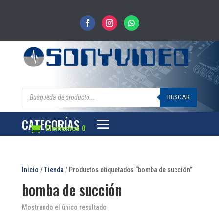
Búsqueda
de
BUSCAR
productos
CATEGORÍAS
Elementos 0
Inicio
/
Tienda
/ Productos etiquetados “bomba de succión”
bomba de succión
Mostrando el único resultado