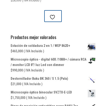
$
28,000
( IVA Incluido )
Productos mejor valorados
Estación de soldadura 2 en 1 / WEP 862D+
$
465,000
( IVA Incluido )
Microscopio óptico - digital 60X /10BB+ / cámara RCA
/ monitor LCD 8"/ luz Led con dimmer
$
990,000
( IVA Incluido )
Destornillador Baku BK 360 / S 1.5 (Pala)
$
21,000
( IVA Incluido )
Microscopio óptico binocular SVZTX-E-LED
$
1,750,000
( IVA Incluido )