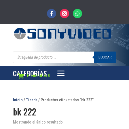
Búsqueda
de
BUSCAR
productos
CATEGORÍAS
Elementos 0
Inicio
/
Tienda
/ Productos etiquetados “bk 222”
bk 222
Mostrando el único resultado