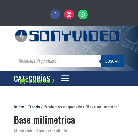
Búsqueda
de
BUSCAR
productos
CATEGORÍAS
Elementos 0
Inicio
/
Tienda
/ Productos etiquetados “Base milimetrica”
Base milimetrica
Mostrando el único resultado