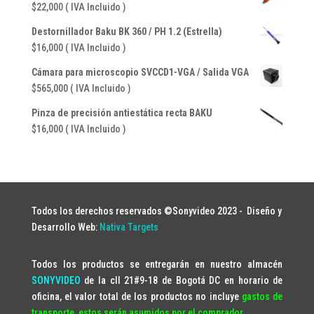
$
22,000
( IVA Incluido )
Destornillador Baku BK 360 / PH 1.2 (Estrella)
$
16,000
( IVA Incluido )
Cámara para microscopio SVCCD1-VGA / Salida VGA
$
565,000
( IVA Incluido )
Pinza de precisión antiestática recta BAKU
$
16,000
( IVA Incluido )
Todos los derechos reservados ©Sonyvideo 2023 -
Diseño y
Desarrollo Web:
Nativa Targets
Todos los productos se entregarán en nuestro almacén
SONYVIDEO
de la cll 21#9-18 de Bogotá DC en horario de
oficina, el valor total de los productos no incluye
gastos de
transporte, estos serán asumidos por el comprador.