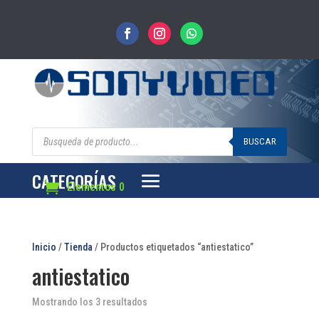
Búsqueda
de
BUSCAR
productos
CATEGORÍAS
Elementos 0
Inicio
/
Tienda
/ Productos etiquetados “antiestatico”
antiestatico
Mostrando los 3 resultados