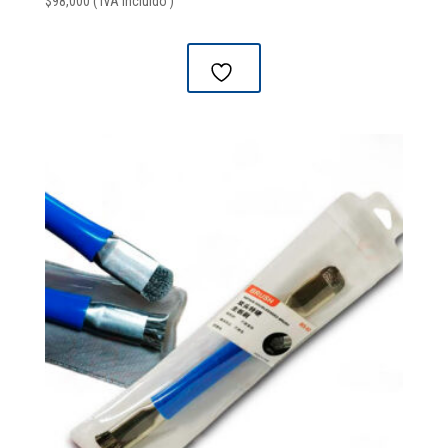
$
98,000
( IVA Incluido )