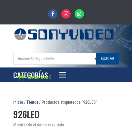
Búsqueda
de
BUSCAR
productos
CATEGORÍAS
Elementos 0
Inicio
/
Tienda
/ Productos etiquetados “926LED”
926LED
Mostrando el único resultado