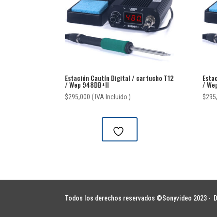
Estación Cautín Digital / cartucho T12
Estac
/ Wep 948DB+II
/ We
$
295,000
( IVA Incluido )
$
295
Todos los derechos reservados ©Sonyvideo 2023 -
D