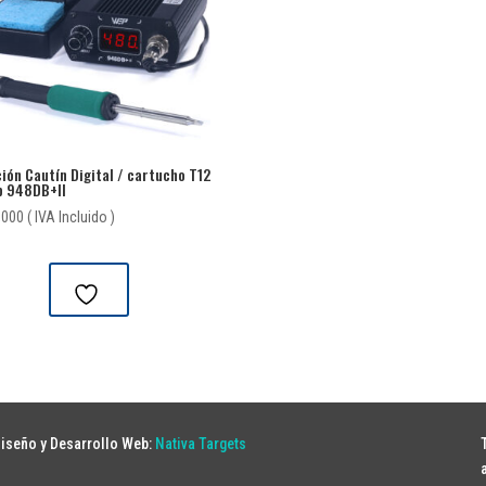
ión Cautín Digital / cartucho T12
p 948DB+II
,000
( IVA Incluido )
iseño y Desarrollo Web:
Nativa Targets