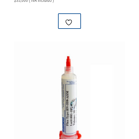
$
35,000
( IVA Incluido )