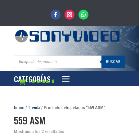
Búsqueda
de
BUSCAR
productos
CATEGORÍAS
Elementos 0
Inicio
/
Tienda
/ Productos etiquetados “559 ASM”
559 ASM
Mostrando los 2 resultados