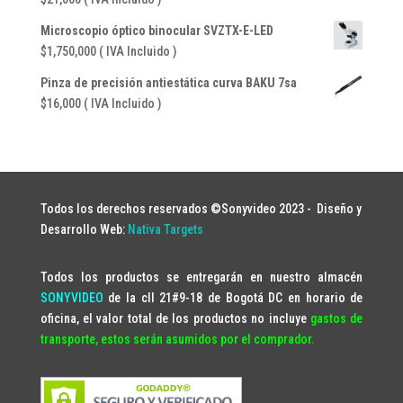
Microscopio óptico binocular SVZTX-E-LED
$
1,750,000
( IVA Incluido )
Pinza de precisión antiestática curva BAKU 7sa
$
16,000
( IVA Incluido )
Todos los derechos reservados ©Sonyvideo 2023 -
Diseño y
Desarrollo Web:
Nativa Targets
Todos los productos se entregarán en nuestro almacén
SONYVIDEO
de la cll 21#9-18 de Bogotá DC en horario de
oficina, el valor total de los productos no incluye
gastos de
transporte, estos serán asumidos por el comprador.