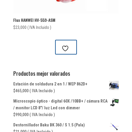
Flux HANWEI HV-559-ASM
$
23,000
( IVA Incluido )
Productos mejor valorados
Estación de soldadura 2 en 1 / WEP 862D+
$
465,000
( IVA Incluido )
Microscopio óptico - digital 60X /10BB+ / cámara RCA
/ monitor LCD 8"/ luz Led con dimmer
$
990,000
( IVA Incluido )
Destornillador Baku BK 360 / S 1.5 (Pala)
$
21,000
( IVA Incluido )