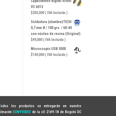
Capacimetro digital Victor
original
actual
VC 6013
era:
es:
$
205,000
( IVA Incluido )
$41,650.
$35,700.
Soldadura (alambre)TECH
0,7 mm Ø / 100 grs. / 60-40
con núcleo de resina (Original)
$
49,000
( IVA Incluido )
Microscopio USB 500X
$
140,000
( IVA Incluido )
Todos los productos se entregarán en nuestro
almacén
SONYVIDEO
de la cll 21#9-18 de Bogotá DC