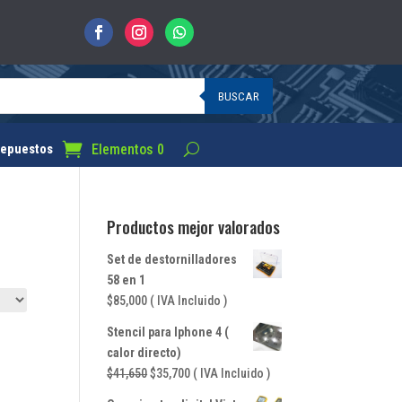
BUSCAR
Elementos 0
epuestos
Productos mejor valorados
Set de destornilladores
58 en 1
$
85,000
( IVA Incluido )
Stencil para Iphone 4 (
calor directo)
El
El
$
41,650
$
35,700
( IVA Incluido )
precio
precio